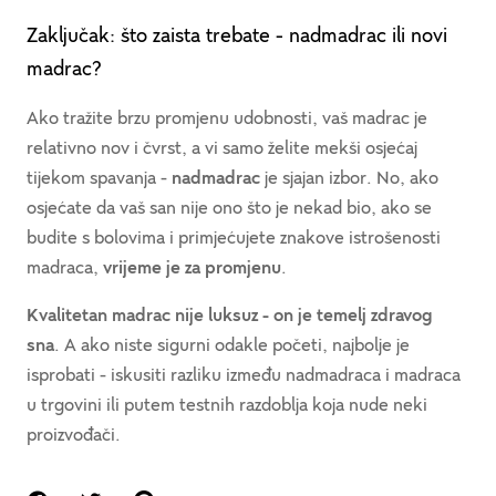
Zaključak: što zaista trebate - nadmadrac ili novi
madrac?
Ako tražite brzu promjenu udobnosti, vaš madrac je
relativno nov i čvrst, a vi samo želite mekši osjećaj
tijekom spavanja -
nadmadrac
je sjajan izbor. No, ako
osjećate da vaš san nije ono što je nekad bio, ako se
budite s bolovima i primjećujete znakove istrošenosti
madraca,
vrijeme je za promjenu
.
Kvalitetan madrac nije luksuz - on je temelj zdravog
sna
. A ako niste sigurni odakle početi, najbolje je
isprobati - iskusiti razliku između nadmadraca i madraca
u trgovini ili putem testnih razdoblja koja nude neki
proizvođači.