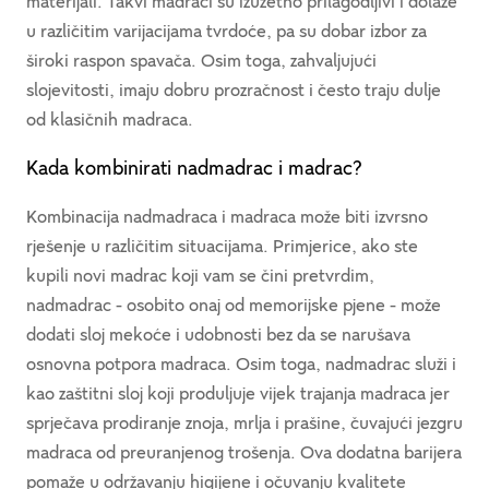
materijali. Takvi madraci su izuzetno prilagodljivi i dolaze
u različitim varijacijama tvrdoće, pa su dobar izbor za
široki raspon spavača. Osim toga, zahvaljujući
slojevitosti, imaju dobru prozračnost i često traju dulje
od klasičnih madraca.
Kada kombinirati nadmadrac i madrac?
Kombinacija nadmadraca i madraca može biti izvrsno
rješenje u različitim situacijama. Primjerice, ako ste
kupili novi madrac koji vam se čini pretvrdim,
nadmadrac - osobito onaj od memorijske pjene - može
dodati sloj mekoće i udobnosti bez da se narušava
osnovna potpora madraca. Osim toga, nadmadrac služi i
kao zaštitni sloj koji produljuje vijek trajanja madraca jer
sprječava prodiranje znoja, mrlja i prašine, čuvajući jezgru
madraca od preuranjenog trošenja. Ova dodatna barijera
pomaže u održavanju higijene i očuvanju kvalitete