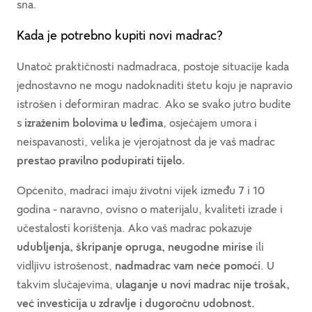
sna.
Kada je potrebno kupiti novi madrac?
Unatoč praktičnosti nadmadraca, postoje situacije kada
jednostavno ne mogu nadoknaditi štetu koju je napravio
istrošen i deformiran madrac. Ako se svako jutro budite
s
izraženim bolovima u leđima
, osjećajem umora i
neispavanosti, velika je vjerojatnost da je vaš madrac
prestao pravilno podupirati tijelo.
Općenito, madraci imaju životni vijek između 7 i 10
godina - naravno, ovisno o materijalu, kvaliteti izrade i
učestalosti korištenja. Ako vaš madrac pokazuje
udubljenja, škripanje opruga, neugodne mirise
ili
vidljivu istrošenost,
nadmadrac vam neće pomoći
. U
takvim slučajevima,
ulaganje u novi madrac nije trošak,
već investicija u zdravlje i dugoročnu udobnost.