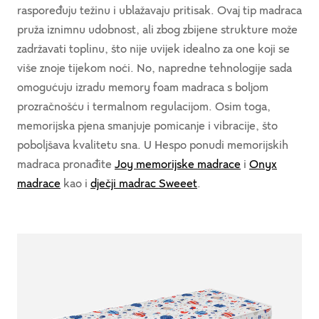
raspoređuju težinu i ublažavaju pritisak. Ovaj tip madraca
pruža iznimnu udobnost, ali zbog zbijene strukture može
zadržavati toplinu, što nije uvijek idealno za one koji se
više znoje tijekom noći. No, napredne tehnologije sada
omogućuju izradu memory foam madraca s boljom
prozračnošću i termalnom regulacijom. Osim toga,
memorijska pjena smanjuje pomicanje i vibracije, što
poboljšava kvalitetu sna. U Hespo ponudi memorijskih
madraca pronađite
Joy memorijske madrace
i
Onyx
madrace
kao i
dječji madrac Sweeet
.