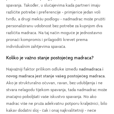
spavanja. Također, u slučajevima kada partneri imaju
različite potrebe i preferencije - primjerice jedan voli
tvrđu, a drugi mekšu podlogu - nadmadrac može pružiti
personaliziranu udobnost bez potrebe za kupnjom dva
različita madraca. Na taj način moguće je jednostavno
pronaći kompromis i prilagoditi krevet prema
individualnim zahtjevima spavača.
Koliko je važno stanje postojećeg madraca?
Najvažniji faktor prilikom odluke između
nadmadraca i
novog madraca jest stanje
vašeg postojećeg madraca
.
Ako je strukturalno očuvan, ravan, bez udubljenja i ne
stvara nelagodu tijekom spavanja, tada nadmadrac može
značajno poboljšati vaše iskustvo spavanja. No ako
madrac više ne pruža adekvatnu potporu kralježnici, bilo
kakav dodatni sloj - čak i onaj najkvalitetniji - neće