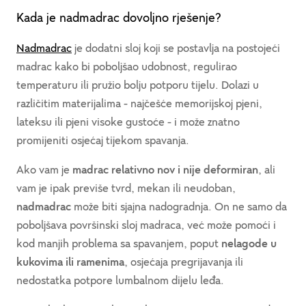
Kada je nadmadrac dovoljno rješenje?
Nadmadrac
je dodatni sloj koji se postavlja na postojeći
madrac kako bi poboljšao udobnost, regulirao
temperaturu ili pružio bolju potporu tijelu. Dolazi u
različitim materijalima - najčešće memorijskoj pjeni,
lateksu ili pjeni visoke gustoće - i može znatno
promijeniti osjećaj tijekom spavanja.
Ako vam je
madrac relativno nov i nije deformiran
, ali
vam je ipak previše tvrd, mekan ili neudoban,
nadmadrac
može biti sjajna nadogradnja. On ne samo da
poboljšava površinski sloj madraca, već može pomoći i
kod manjih problema sa spavanjem, poput
nelagode u
kukovima ili ramenima
, osjećaja pregrijavanja ili
nedostatka potpore lumbalnom dijelu leđa.