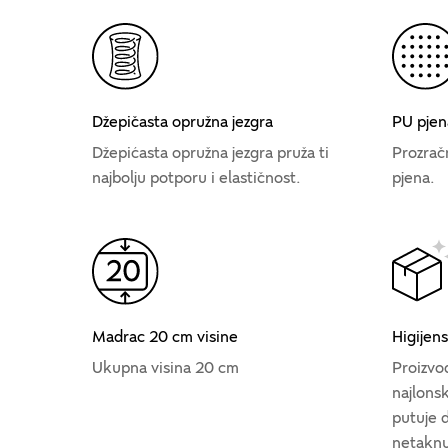
Džepičasta opružna jezgra
PU pjen
Džepićasta opružna jezgra pruža ti
Prozračn
najbolju potporu i elastičnost.
pjena.
Madrac 20 cm visine
Higijen
Ukupna visina 20 cm
Proizvod
najlons
putuje d
netaknu