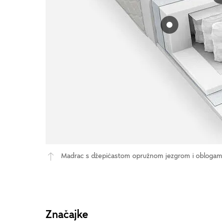
Madrac s džepićastom opružnom jezgrom i obloga
Značajke