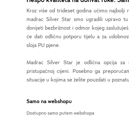
Hespo kvaliteta na dohvat ruke. S
Kroz više od trideset godina učimo najbolji r
madrac Silver Star smo ugradili upravo tu
donijeti bezbrižnost i odmor kojeg zaslužuješ
će dati odličnu potporu tijelu a za udobnos
sloja PU pjene.
Madrac Silver Star je odlična opcija za
pristupačnoj cijeni. Posebno ga preporuča
situacije u kojima se želite pouzdati u poznat
Samo na webshopu
Dostupno samo putem webshopa