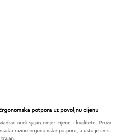
Ergonomska potpora uz povoljnu cijenu
Madrac nudi sjajan omjer cijene i kvalitete. Pruža
visoku razinu ergonomske potpore, a usto je čvrst
i trajan.