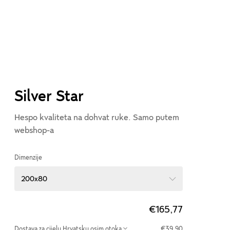
Silver Star
Hespo kvaliteta na dohvat ruke. Samo putem
webshop-a
Dimenzije
200x80
€165,77
Dostava za
cijelu Hrvatsku osim otoka
€39,90