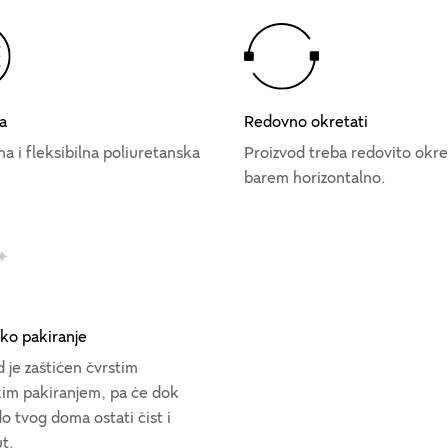
a
Redovno okretati
a i fleksibilna poliuretanska
Proizvod treba redovito okre
barem horizontalno.
sko pakiranje
 je zaštićen čvrstim
kim pakiranjem, pa će dok
o tvog doma ostati čist i
t.