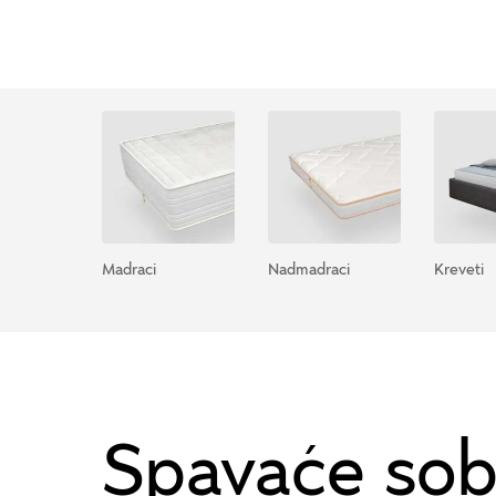
Madraci
Nadmadraci
Kreveti
Spavaće so