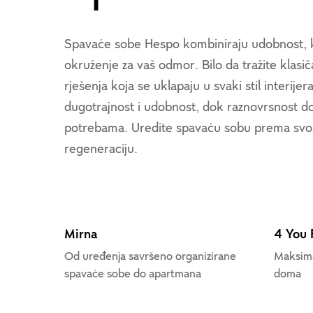
Spavaće sobe Hespo kombiniraju udobnost, kv
okruženje za vaš odmor. Bilo da tražite klasi
rješenja koja se uklapaju u svaki stil interijer
dugotrajnost i udobnost, dok raznovrsnost 
potrebama. Uredite spavaću sobu prema svom s
regeneraciju.
Mirna
4 You 
Od uređenja savršeno organizirane
Maksima
spavaće sobe do apartmana
doma