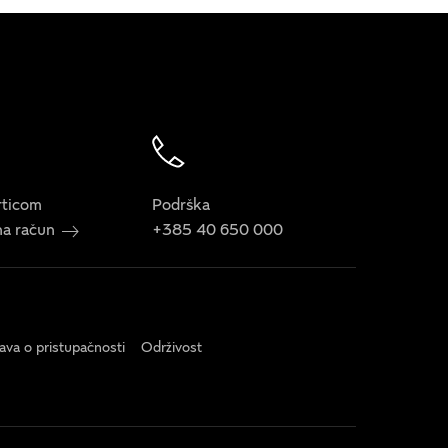
rticom
Podrška
 na račun
+385 40 650 000
java o pristupačnosti
Održivost