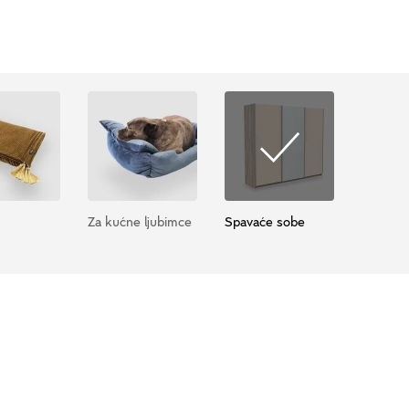
Za kućne ljubimce
Spavaće sobe
Klupice 
ormarići