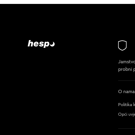
Jamstvo
probni 
O nama
Politika 
Opći uvj