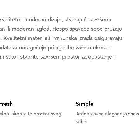
alitetu i moderan dizajn, stvarajući savršeno
čan ili moderan izgled, Hespo spavaće sobe pružaju
a. Kvalitetni materijali i vrhunska izrada osiguravaju
dodataka omogućuje prilagodbu vašem ukusu i
tilu i stvorite savršeni prostor za opuštanje i
Fresh
Simple
lno iskoristite prostor svog
Jednostavna elegancija spav
sobe