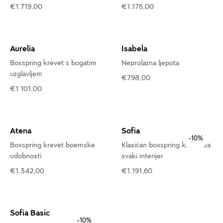
€1.719,00
€1.176,00
Aurelia
Isabela
Boxspring krevet s bogatim
Neprolazna ljepota
uzglavljem
€798,00
€1.101,00
Atena
Sofia
-10%
Boxspring krevet boemske
Klasičan boxspring krevet za
udobnosti
svaki interijer
€1.342,00
€1.191,60
Sofia Basic
-10%