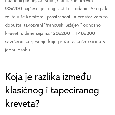
mlade ili gostinjsku sobu, standardni
krevet
90x200
najčešći je i najpraktičniji odabir. Ako pak
želite više komfora i prostranosti, a prostor vam to
dopušta, takozvani "francuski ležajevi" odnosno
kreveti u dimenzijama
120x200
ili
140x200
savršeno su rješenje koje pruža raskošnu širinu za
jednu osobu.
Koja je razlika između
klasičnog i tapeciranog
kreveta?