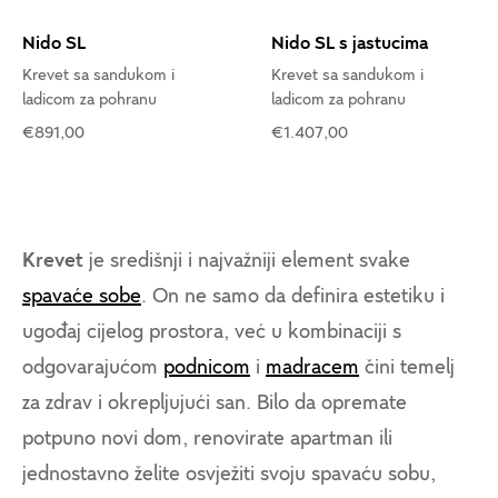
Nido SL
Nido SL s jastucima
Krevet sa sandukom i
Krevet sa sandukom i
ladicom za pohranu
ladicom za pohranu
€891,00
€1.407,00
Krevet
je središnji i najvažniji element svake
spavaće sobe
. On ne samo da definira estetiku i
ugođaj cijelog prostora, već u kombinaciji s
odgovarajućom
podnicom
i
madracem
čini temelj
za zdrav i okrepljujući san. Bilo da opremate
potpuno novi dom, renovirate apartman ili
jednostavno želite osvježiti svoju spavaću sobu,