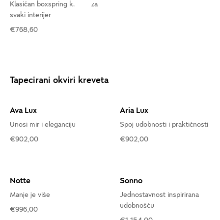
Klasičan boxspring krevet za
svaki interijer
€768,60
Tapecirani okviri kreveta
Ava Lux
Aria Lux
Unosi mir i eleganciju
Spoj udobnosti i praktičnosti
€902,00
€902,00
Notte
Sonno
Manje je više
Jednostavnost inspirirana
udobnošću
€996,00