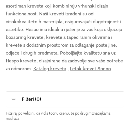
asortiman kreveta koji kombiniraju vrhunski dizajn i
funkcionalnost. Naši kreveti izrađeni su od
visokokvalitetnih materijala, osiguravajući dugotrajnost i
estetiku. Hespo ima idealna rješenje za vas koja uključuju
boxspring krevete, krevete s tapeciranim okvirima i
krevete s dodatnim prostorom za odlaganje posteljine,
odjeće i drugih predmeta. Poboljšajte kvalitetu sna uz
Hespo krevete, dizajnirane da zadovolje sve vaše potrebe
za odmorom.
Katalog kreveta
,
Letak krevet Sonno
Filteri (
0
)
Filtriraj po veličini, da vidiš točnu cijenu, te po drugim značajkama
madraca