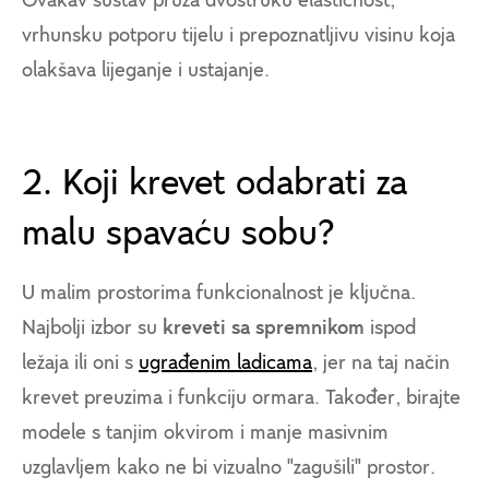
Ovakav sustav pruža dvostruku elastičnost,
vrhunsku potporu tijelu i prepoznatljivu visinu koja
olakšava lijeganje i ustajanje.
2. Koji krevet odabrati za
malu spavaću sobu?
U malim prostorima funkcionalnost je ključna.
Najbolji izbor su
kreveti sa spremnikom
ispod
ležaja ili oni s
ugrađenim ladicama
, jer na taj način
krevet preuzima i funkciju ormara. Također, birajte
modele s tanjim okvirom i manje masivnim
uzglavljem kako ne bi vizualno "zagušili" prostor.