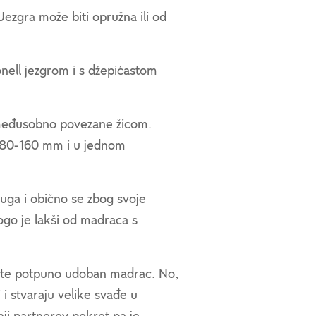
Jezgra može biti opružna ili od
nell jezgrom i s džepićastom
 međusobno povezane žicom.
 80-160 mm i u jednom
uga i obično se zbog svoje
ogo je lakši od madraca s
ćete potpuno udoban madrac. No,
i stvaraju velike svađe u