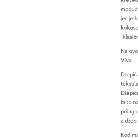
krevetu
moguće 
jer je 
kokoso
"klasi
Na ovo
Viva
.
Džepić
teksti
Džepića
tako na
prilag
a džepi
Kod ma