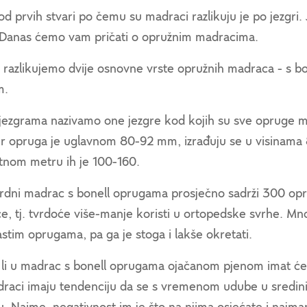
d prvih stvari po čemu su madraci razlikuju je po jezgri. 
 Danas ćemo vam pričati o opružnim madracima.
 razlikujemo dvije osnovne vrste opružnih madraca - s bo
m.
 jezgrama nazivamo one jezgre kod kojih su sve opruge
r opruga je uglavnom 80-92 mm, izrađuju se u visinama
tnom metru ih je 100-160.
rdni madrac s bonell oprugama prosječno sadrži 300 opr
e, tj. tvrdoće više-manje koristi u ortopedske svrhe. Mn
stim oprugama, pa ga je stoga i lakše okretati.
e li u madrac s bonell oprugama ojačanom pjenom imat 
draci imaju tendenciju da se s vremenom udube u sredini 