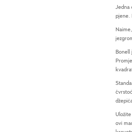
Jedna o
pjene.
Naime,
jezgro
Bonell
Promje
kvadra
Standa
čvrstoć
džepića
Uložit
ovi ma