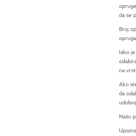
opruge 
da se p
Broj o
opruga 
Iako je
odabir
na vrst
Ako st
da odab
udobni
Našu p
Upozna