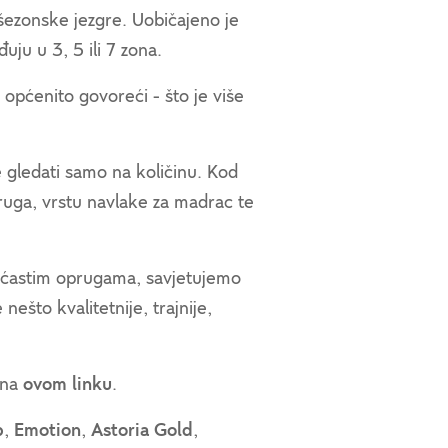
išezonske jezgre. Uobičajeno je
uju u 3, 5 ili 7 zona.
općenito govoreći - što je više
 gledati samo na količinu. Kod
ruga, vrstu navlake za madrac te
pićastim oprugama, savjetujemo
što kvalitetnije, trajnije,
 na
ovom linku
.
p
,
Emotion
,
Astoria Gold
,