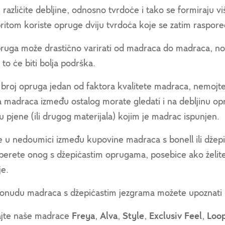
različite debljine, odnosno tvrdoće i tako se formiraju v
ritom koriste opruge dviju tvrdoća koje se zatim raspoređ
pruga može drastično varirati od madraca do madraca, no 
to će biti bolja podrška.
 broj opruga jedan od faktora kvalitete madraca, nemojte
a madraca između ostalog morate gledati i na debljinu op
u pjene (ili drugog materijala) kojim je madrac ispunjen.
e u nedoumici između kupovine madraca s bonell ili dže
erete onog s džepićastim oprugama, posebice ako želite ne
je.
onudu madraca s džepićastim jezgrama možete upoznati
jte naše madrace
Freya
,
Alva
,
Style
,
Exclusiv Feel
,
Loo