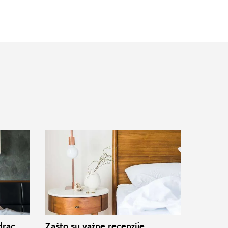
drac
Zašto su važne recenzije