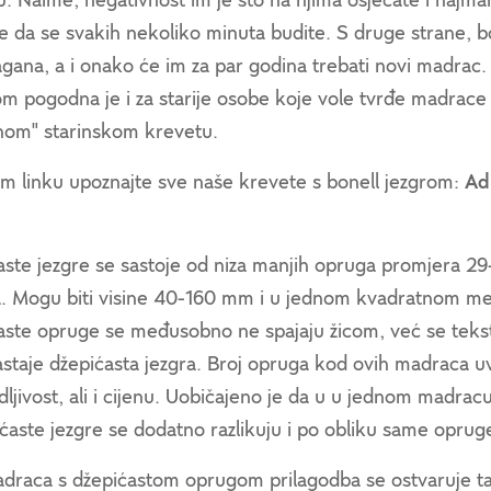
. Naime, negativnost im je što na njima osjećate i najma
da se svakih nekoliko minuta budite. S druge strane, bon
lagana, a i onako će im za par godina trebati novi madrac.
m pogodna je i za starije osobe koje vole tvrđe madrace 
čnom" starinskom krevetu.
m linku upoznajte sve naše krevete s bonell jezgrom:
Ad
aste jezgre se sastoje od niza manjih opruga promjera 
la. Mogu biti visine 40-160 mm i u jednom kvadratnom me
ste opruge se međusobno ne spajaju žicom, već se tekstil 
staje džepićasta jezgra. Broj opruga kod ovih madraca uv
odljivost, ali i cijenu. Uobičajeno je da u u jednom mad
ćaste jezgre se dodatno razlikuju i po obliku same opruge 
draca s džepićastom oprugom prilagodba se ostvaruje ta