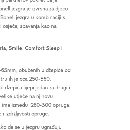
nji partnerov pokret pa je
ell jezgra je izvrsna za djecu
 Bonell jezgra u kombinaciji s
i osjećaj spavanja kao na
ria
,
Smile
,
Comfort Sleep
i
29-65mm, obučenih u džepiće od
tru ih je cca 250-560.
džepića lijepi jedan za drugi i
elike utječe na njihovu
racu ima između 260-300 opruga,
i izdržljivosti opruge.
ko da se u jezgru ugrađuju