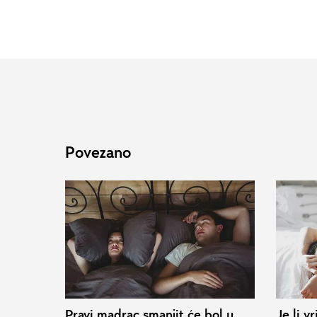
Povezano
Pravi madrac smanjit će bol u
Je li v