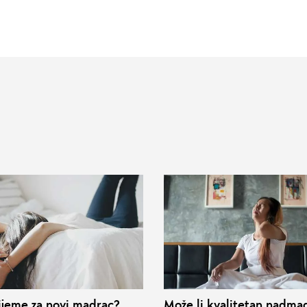
rijeme za novi madrac?
Može li kvalitetan nadma