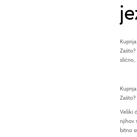
j
Kupnja 
Zašto? 
slično,.
Kupnja 
Zašto?
Veliki 
njihov 
bitno su