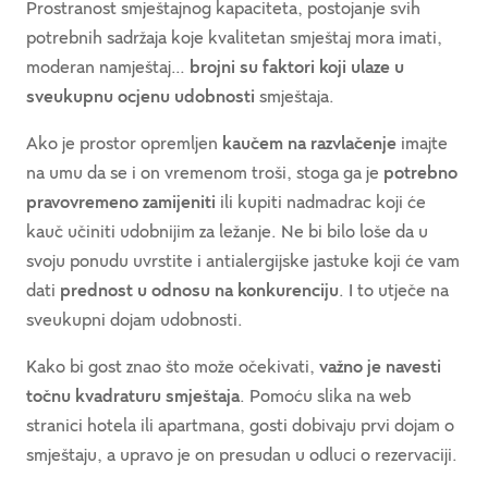
Prostranost smještajnog kapaciteta, postojanje svih
potrebnih sadržaja koje kvalitetan smještaj mora imati,
moderan namještaj…
brojni su faktori koji ulaze u
sveukupnu ocjenu udobnosti
smještaja.
Ako je prostor opremljen
kaučem na razvlačenje
imajte
na umu da se i on vremenom troši, stoga ga je
potrebno
pravovremeno zamijeniti
ili kupiti nadmadrac koji će
kauč učiniti udobnijim za ležanje. Ne bi bilo loše da u
svoju ponudu uvrstite i antialergijske jastuke koji će vam
dati
prednost u odnosu na konkurenciju
. I to utječe na
sveukupni dojam udobnosti.
Kako bi gost znao što može očekivati,
važno je navesti
točnu kvadraturu smještaja
. Pomoću slika na web
stranici hotela ili apartmana, gosti dobivaju prvi dojam o
smještaju, a upravo je on presudan u odluci o rezervaciji.