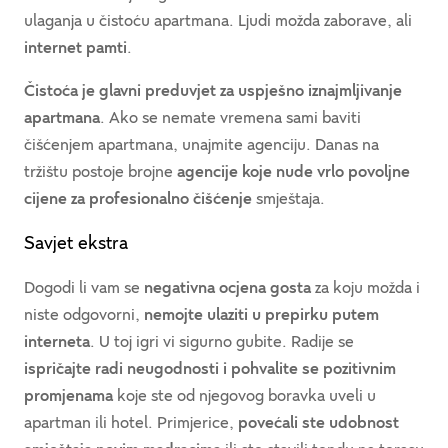
ulaganja u čistoću apartmana. Ljudi možda zaborave, ali
internet pamti
.
Čistoća je glavni preduvjet za uspješno iznajmljivanje
apartmana
. Ako se nemate vremena sami baviti
čišćenjem apartmana, unajmite agenciju. Danas na
tržištu postoje brojne
agencije koje nude vrlo povoljne
cijene za profesionalno čišćenje
smještaja.
Savjet ekstra
Dogodi li vam se
negativna ocjena gosta
za koju možda i
niste odgovorni,
nemojte ulaziti u prepirku putem
interneta
. U toj igri vi sigurno gubite. Radije se
ispričajte radi neugodnosti i pohvalite se pozitivnim
promjenama
koje ste od njegovog boravka uveli u
apartman ili hotel. Primjerice,
povećali ste udobnost