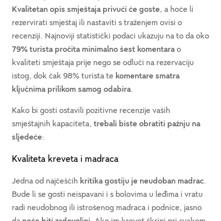
Kvalitetan opis smještaja privući će goste
, a hoće li
rezervirati smještaj ili nastaviti s traženjem ovisi o
recenziji. Najnoviji statistički podaci ukazuju na to da oko
79% turista pročita minimalno šest komentara
o
kvaliteti smještaja prije nego se odluči na rezervaciju
istog, dok čak 98% turista te
komentare smatra
ključnima prilikom samog odabira
.
Kako bi gosti ostavili pozitivne recenzije vaših
smještajnih kapaciteta,
trebali biste obratiti pažnju na
sljedeće
:
Kvaliteta kreveta i madraca
Jedna od najčešćih
kritika gostiju je neudoban madrac
.
Bude li se gosti neispavani i s bolovima u leđima i vratu
radi neudobnog ili istrošenog madraca i podnice, jasno
da
neće biti zadovoljni
. Ako im krevet škripi pri svakom