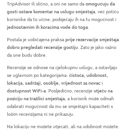
TripAdvisor ili slično, a oni ne samo da
omogućuju da
gosti ostave komentar na uslugu smještaja
, već potiču
korisnike da to učine, podsjećaju ih na tu mogućnost i
jednostavnim ih koracima vode do toga
.
Postala je uobičajena praksa
prije rezervacije smještaja
dobro pregledati recenzije gostiju
. Zato je jako važno
da one budu dobre.
Recenzije se odnose na cjelokupnu uslugu, a ostavljaju
se uglavnom po kategorijama:
čistoća, udobnost,
lokacija, sadržaji, osoblje, vrijednost za novac
i
dostupnost WiFi-a
. Posljedično, recenzije
utječu na
poziciju na tražilici smještaja
, a korisnik može odmah
odabrati mogućnost da mu se smještajni kapaciteti s
lošim recenzijama ni ne prikazuju.
Na lokaciju ne možete utjecati, ali na udobnost možete.