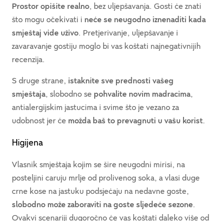
Prostor opišite realno
, bez uljepšavanja. Gosti će znati
što mogu očekivati i
neće se neugodno iznenaditi kada
smještaj vide uživo
. Pretjerivanje, uljepšavanje i
zavaravanje gostiju moglo bi vas koštati najnegativnijih
recenzija.
S druge strane,
istaknite sve prednosti vašeg
smještaja
, slobodno se
pohvalite novim madracima
,
antialergijskim jastucima i svime što je vezano za
udobnost jer će
možda baš to prevagnuti u vašu korist
.
Higijena
Vlasnik smještaja kojim se šire neugodni mirisi, na
posteljini caruju mrlje od prolivenog soka, a vlasi duge
crne kose na jastuku podsjećaju na nedavne goste,
slobodno može zaboraviti na goste sljedeće sezone
.
Ovakvi scenariji dugoročno će vas koštati daleko više od