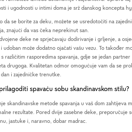
osti i ugodnosti u intimi doma je srž danskog koncepta h
 da se borite za deku, možete se usredotočiti na zajedni
a, znajući da vas čeka neprekinut san.
dvojene deke ne sprječavaju dodirivanje i grljenje, a osje
 i udoban može dodatno ojačati vašu vezu. To također mož
s različitim rasporedima spavanja, gdje se jedan partner 
ta drugoga. Kvalitetan odmor omogućuje vam da se probud
 dan i zajedničke trenutke.
prilagoditi spavaću sobu skandinavskom stilu?
je skandinavske metode spavanja u vaš dom zahtijeva mi
alne rezultate. Pored dvije zasebne deke, preporučuje se
inu, jastuke i, naravno, dobar madrac.