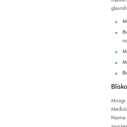
glavnih
M
B
o
M
Mi
Bo
Blisk
Mnogi p
Međuti
Naime,
savrše