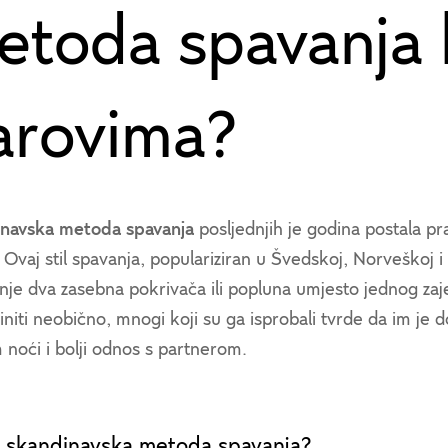
etoda spavanja 
arovima?
navska metoda spavanja
posljednjih je godina postala pr
. Ovaj stil spavanja, populariziran u Švedskoj, Norveškoj
nje dva zasebna pokrivača ili popluna umjesto jednog zaj
niti neobično, mnogi koji su ga isprobali tvrde da im je 
 noći i bolji odnos s partnerom.
e skandinavska metoda spavanja?