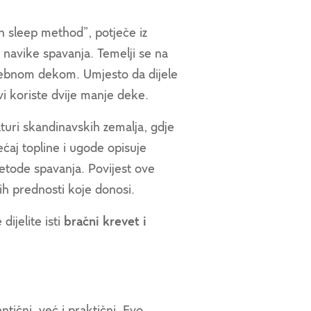
n sleep method”, potječe iz
i navike spavanja. Temelji se na
zasebnom dekom. Umjesto da dijele
i koriste dvije manje deke.
turi skandinavskih zemalja, gdje
ećaj topline i ugode opisuje
metode spavanja. Povijest ove
ih prednosti koje donosi.
ijelite isti
bračni krevet i
tični, već i praktični. Evo