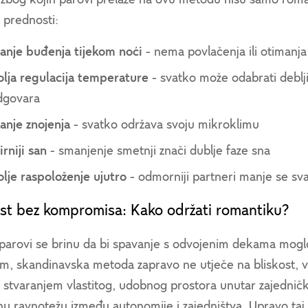
 prednosti:
anje buđenja tijekom noći
- nema povlačenja ili otimanja
olja regulacija temperature
- svatko može odabrati deblji
dgovara
anje znojenja
- svatko održava svoju mikroklimu
rniji san
- smanjenje smetnji znači dublje faze sna
lje raspoloženje ujutro
- odmorniji partneri manje se sva
ost bez kompromisa: Kako održati romantiku?
arovi se brinu da bi spavanje s odvojenim dekama moglo s
m, skandinavska metoda zapravo ne utječe na bliskost, ve
 stvaranjem vlastitog, udobnog prostora unutar zajednič
nu ravnotežu između autonomije i zajedništva. Upravo taj