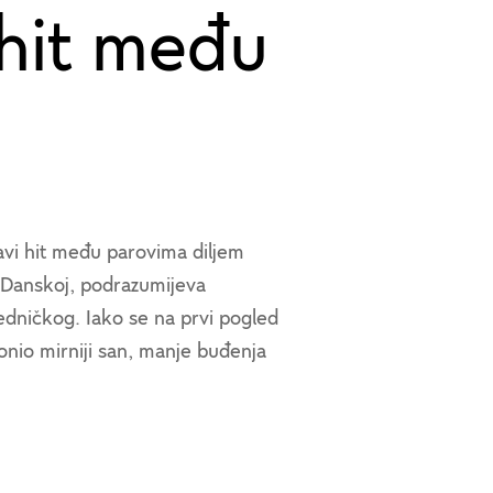
hit među
avi hit među parovima diljem
 i Danskoj, podrazumijeva
edničkog. Iako se na prvi pogled
donio mirniji san, manje buđenja