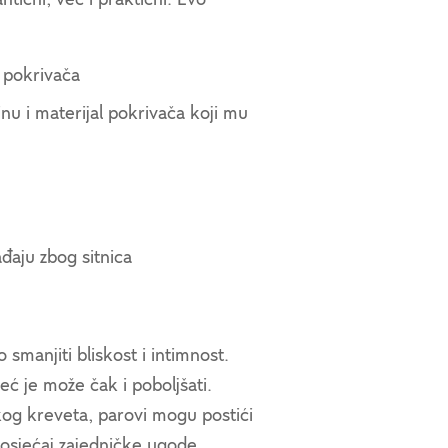
 pokrivača
nu i materijal pokrivača koji mu
đaju zbog sitnica
manjiti bliskost i intimnost.
ć je može čak i poboljšati.
kog kreveta, parovi mogu postići
 osjećaj zajedničke ugode,