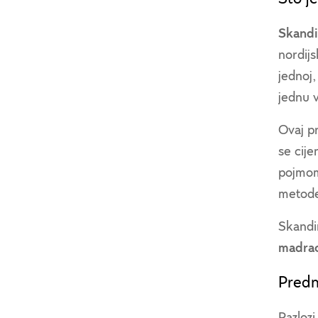
Skandi
nordijs
jednoj,
jednu 
Ovaj pr
se cije
pojm
metode
Skandin
madra
Predn
Razlozi