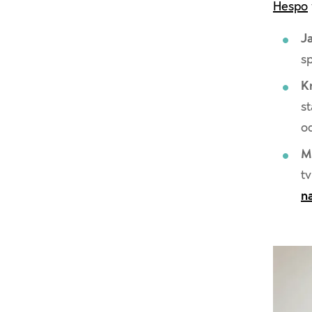
Hespo
J
sp
K
s
o
M
tv
n