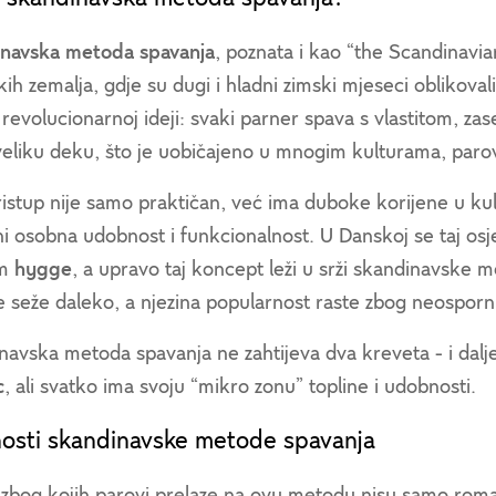
navska metoda spavanja
, poznata i kao “the Scandinavia
kih zemalja, gdje su dugi i hladni zimski mjeseci oblikoval
 revolucionarnoj ideji: svaki parner spava s vlastitom, 
veliku deku, što je uobičajeno u mnogim kulturama, parov
istup nije samo praktičan, već ima duboke korijene u kul
ni osobna udobnost i funkcionalnost. U Danskoj se taj osj
om
hygge
, a upravo taj koncept leži u srži skandinavske 
 seže daleko, a njezina popularnost raste zbog neosporn
avska metoda spavanja ne zahtijeva dva kreveta - i dalje d
c
, ali svatko ima svoju “mikro zonu” topline i udobnosti.
osti skandinavske metode spavanja
 zbog kojih parovi prelaze na ovu metodu nisu samo roman