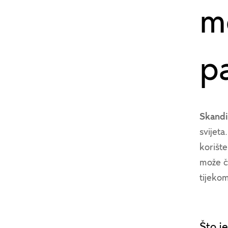
m
p
Skandi
svijeta
korište
može či
tijekom
Što j