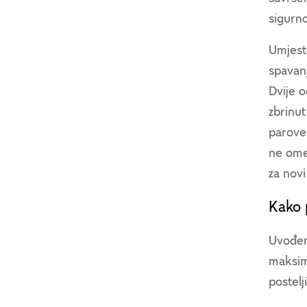
sigurn
Umjesto
spavanj
Dvije o
zbrinut
parove 
ne ome
za novi
Kako 
Uvođen
maksim
postelj