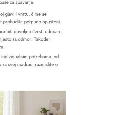
oaze za spavanje:
j glavi i vratu, čime se
 se probudite potpuno opušteni.
a biti dovoljno čvrst, udoban i
mjesto za odmor. Također,
om.
 individualnim potrebama, od
u za svoj madrac, razmislite o