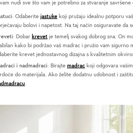
vam nudi sve što vam je potrebno za stvaranje savršene 
astuci
: Odaberite
jastuke
koji pružaju idealnu potporu vašo
rječavaju bolovi i napetost. Na taj način osiguravate da
reveti
: Dobar
krevet
je temelj svakog dobrog sna. On mor
tabilan kako bi podržao vaš madrac i pružio vam sigurno 
daberite krevet jednostavnog dizajna s kvalitetnim okvir
adraci i nadmadraci
: Birajte
madrac
koji odgovara vašim
rdoće do materijala. Ako želite dodatnu udobnost i zaštit
admadracu
.