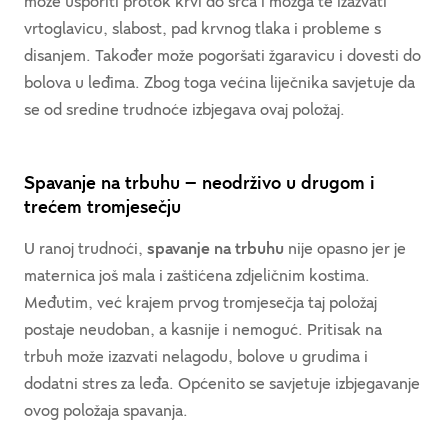
može usporiti protok krvi do srca i mozga te izazvati
vrtoglavicu, slabost, pad krvnog tlaka i probleme s
disanjem. Također može pogoršati žgaravicu i dovesti do
bolova u leđima. Zbog toga većina liječnika savjetuje da
se od sredine trudnoće izbjegava ovaj položaj.
Spavanje na trbuhu – neodrživo u drugom i
trećem tromjesečju
U ranoj trudnoći,
spavanje na trbuhu
nije opasno jer je
maternica još mala i zaštićena zdjeličnim kostima.
Međutim, već krajem prvog tromjesečja taj položaj
postaje neudoban, a kasnije i nemoguć. Pritisak na
trbuh može izazvati nelagodu, bolove u grudima i
dodatni stres za leđa. Općenito se savjetuje izbjegavanje
ovog položaja spavanja.