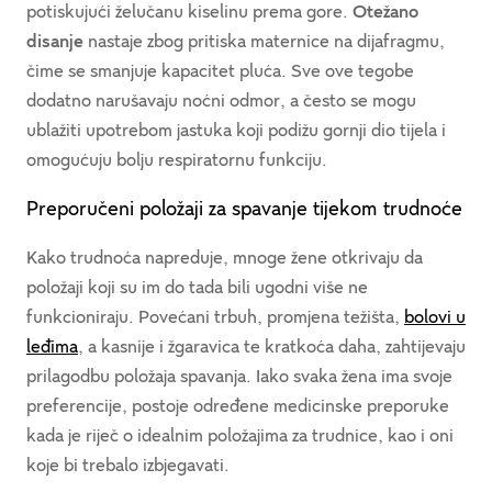
potiskujući želučanu kiselinu prema gore.
Otežano
disanje
nastaje zbog pritiska maternice na dijafragmu,
čime se smanjuje kapacitet pluća. Sve ove tegobe
dodatno narušavaju noćni odmor, a često se mogu
ublažiti upotrebom jastuka koji podižu gornji dio tijela i
omogućuju bolju respiratornu funkciju.
Preporučeni položaji za spavanje tijekom trudnoće
Kako trudnoća napreduje, mnoge žene otkrivaju da
položaji koji su im do tada bili ugodni više ne
funkcioniraju. Povećani trbuh, promjena težišta,
bolovi u
leđima
, a kasnije i žgaravica te kratkoća daha, zahtijevaju
prilagodbu položaja spavanja. Iako svaka žena ima svoje
preferencije, postoje određene medicinske preporuke
kada je riječ o idealnim položajima za trudnice, kao i oni
koje bi trebalo izbjegavati.