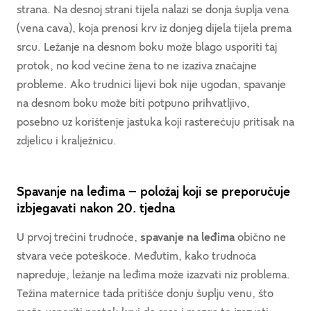
strana. Na desnoj strani tijela nalazi se donja šuplja vena
(vena cava), koja prenosi krv iz donjeg dijela tijela prema
srcu. Ležanje na desnom boku može blago usporiti taj
protok, no kod većine žena to ne izaziva značajne
probleme. Ako trudnici lijevi bok nije ugodan, spavanje
na desnom boku može biti potpuno prihvatljivo,
posebno uz korištenje jastuka koji rasterećuju pritisak na
zdjelicu i kralježnicu.
Spavanje na leđima – položaj koji se preporučuje
izbjegavati nakon 20. tjedna
U prvoj trećini trudnoće,
spavanje na leđima
obično ne
stvara veće poteškoće. Međutim, kako trudnoća
napreduje, ležanje na leđima može izazvati niz problema.
Težina maternice tada pritišće donju šuplju venu, što