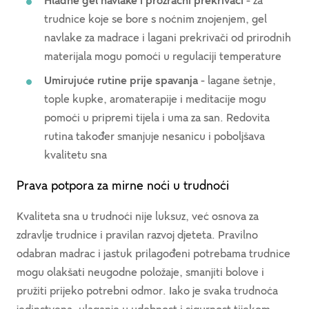
Hladne gel navlake i prozračni prekrivači
- za
trudnice koje se bore s noćnim znojenjem, gel
navlake za madrace i lagani prekrivači od prirodnih
materijala mogu pomoći u regulaciji temperature
Umirujuće rutine prije spavanja
- lagane šetnje,
tople kupke, aromaterapije i meditacije mogu
pomoći u pripremi tijela i uma za san. Redovita
rutina također smanjuje nesanicu i poboljšava
kvalitetu sna
Prava potpora za mirne noći u trudnoći
Kvaliteta sna u trudnoći nije luksuz, već osnova za
zdravlje trudnice i pravilan razvoj djeteta. Pravilno
odabran madrac i jastuk prilagođeni potrebama trudnice
mogu olakšati neugodne položaje, smanjiti bolove i
pružiti prijeko potrebni odmor. Iako je svaka trudnoća