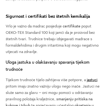
Sigurnost i certifikati bez štetnih kemikalija
Vrlo je važno da madrac posjeduje
certifikate
poput
OEKO-TEX Standard 100 koji jamči da je proizvod bez
štetnih tvari. Trudnice trebaju izbjegavati madrace s
formaldehidima i drugim iritantima koji mogu negativno
utjecati na zdravlje.
Uloga jastuka u olakšavanju spavanja tijekom
trudnoće
Tijekom trudnoće tijelo zahtijeva više potpore, a
jastuci
pritom imaju znatno važniju ulogu nego inače. Jastuci ne
služe samo za glavu – oni mogu pomoći u održavanju
pravilnog položaja kralježnice,
smanjenju pritiska na
kukove i trbuh
te sprječavanju učestalog
okretanja u