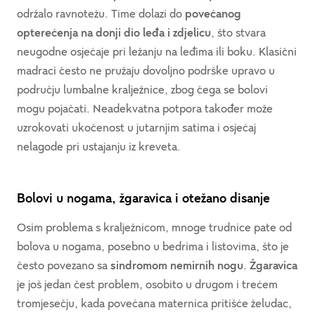
održalo ravnotežu. Time dolazi do
povećanog
opterećenja na donji dio leđa i zdjelicu
, što stvara
neugodne osjećaje pri ležanju na leđima ili boku. ​​Klasični
madraci često ne pružaju dovoljno podrške upravo u
području lumbalne kralježnice, zbog čega se bolovi
mogu pojačati. Neadekvatna potpora također može
uzrokovati ukočenost u jutarnjim satima i osjećaj
nelagode pri ustajanju iz kreveta.
Bolovi u nogama, žgaravica i otežano disanje
Osim problema s kralježnicom, mnoge trudnice pate od
bolova u nogama, posebno u bedrima i listovima, što je
često povezano sa
sindromom nemirnih nogu
.
Žgaravica
je još jedan čest problem, osobito u drugom i trećem
tromjesečju, kada povećana maternica pritišće želudac,