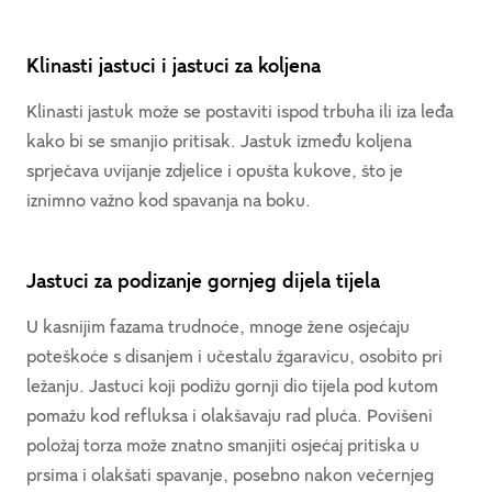
Klinasti jastuci i jastuci za koljena
Klinasti jastuk može se postaviti ispod trbuha ili iza leđa
kako bi se smanjio pritisak. Jastuk između koljena
sprječava uvijanje zdjelice i opušta kukove, što je
iznimno važno kod spavanja na boku.
Jastuci za podizanje gornjeg dijela tijela
U kasnijim fazama trudnoće, mnoge žene osjećaju
poteškoće s disanjem i učestalu žgaravicu, osobito pri
ležanju. Jastuci koji podižu gornji dio tijela pod kutom
pomažu kod refluksa i olakšavaju rad pluća. Povišeni
položaj torza može znatno smanjiti osjećaj pritiska u
prsima i olakšati spavanje, posebno nakon večernjeg