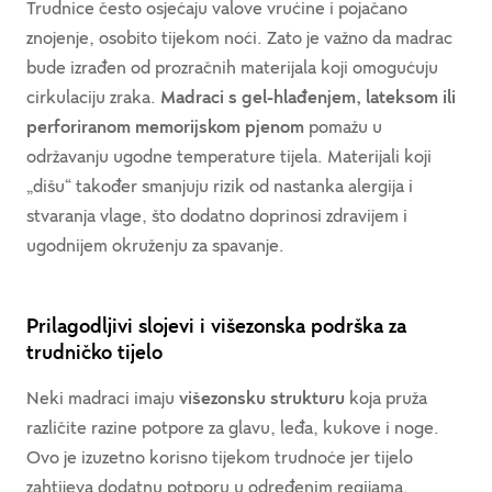
Trudnice često osjećaju valove vrućine i pojačano
znojenje, osobito tijekom noći. Zato je važno da madrac
bude izrađen od prozračnih materijala koji omogućuju
cirkulaciju zraka.
Madraci s gel-hlađenjem, lateksom ili
perforiranom memorijskom pjenom
pomažu u
održavanju ugodne temperature tijela. Materijali koji
„dišu“ također smanjuju rizik od nastanka alergija i
stvaranja vlage, što dodatno doprinosi zdravijem i
ugodnijem okruženju za spavanje.
Prilagodljivi slojevi i višezonska podrška za
trudničko tijelo
Neki madraci imaju
višezonsku strukturu
koja pruža
različite razine potpore za glavu, leđa, kukove i noge.
Ovo je izuzetno korisno tijekom trudnoće jer tijelo
zahtijeva dodatnu potporu u određenim regijama.