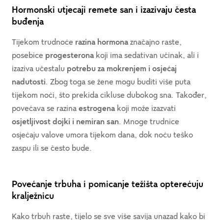
Hormonski utjecaji remete san i izazivaju česta
buđenja
Tijekom trudnoće
razina hormona
značajno raste,
posebice
progesterona
koji ima sedativan učinak, ali i
izaziva učestalu
potrebu za mokrenjem i osjećaj
nadutosti
. Zbog toga se žene mogu buditi više puta
tijekom noći, što prekida cikluse dubokog sna. Također,
povećava se razina
estrogena
koji može izazvati
osjetljivost dojki i nemiran san
. Mnoge trudnice
osjećaju valove umora tijekom dana, dok noću teško
zaspu ili se često bude.
Povećanje trbuha i pomicanje težišta opterećuju
kralježnicu
Kako trbuh raste, tijelo se sve više savija unazad kako bi