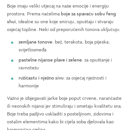
Boje imaju veliki utjecaj na naše emocije i energiju
prostora. Prema načelima
boje za spavaću sobu feng
shui
, idealne su one koje smiruju, opuštaju i stvaraju
osjećaj topline. Neki od preporučenih tonova uključuju:
zemljane tonove
: bež, terakota, boja pijeska,
svijetlosmeđa
pastelne nijanse plave i zelene
: za opuštanje i
ravnotežu
ružičastu i nježno sivu
: za osjećaj nježnosti i
harmonije
Važno je izbjegavati jarke boje poput crvene, narančaste
ili neonskih nijansi jer stimuliraju i ometaju kvalitetu sna.
Boje treba pažljivo uskladiti s posteljinom, zidovima i
ostalim elementima kako bi cijela soba djelovala kao
harmonična cjelina.