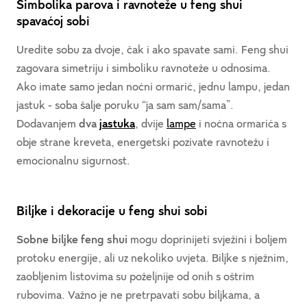
Simbolika parova i ravnoteže u feng shui
spavaćoj sobi
Uredite sobu za dvoje, čak i ako spavate sami. Feng shui
zagovara simetriju i simboliku ravnoteže u odnosima.
Ako imate samo jedan noćni ormarić, jednu lampu, jedan
jastuk - soba šalje poruku “ja sam sam/sama”.
Dodavanjem
dva
jastuka
, dvije
lampe
i noćna ormarića s
obje strane kreveta, energetski pozivate ravnotežu i
emocionalnu sigurnost.
Biljke i dekoracije u feng shui sobi
Sobne biljke feng shui
mogu doprinijeti svježini i boljem
protoku energije, ali uz nekoliko uvjeta. Biljke s nježnim,
zaobljenim listovima su poželjnije od onih s oštrim
rubovima. Važno je ne pretrpavati sobu biljkama, a