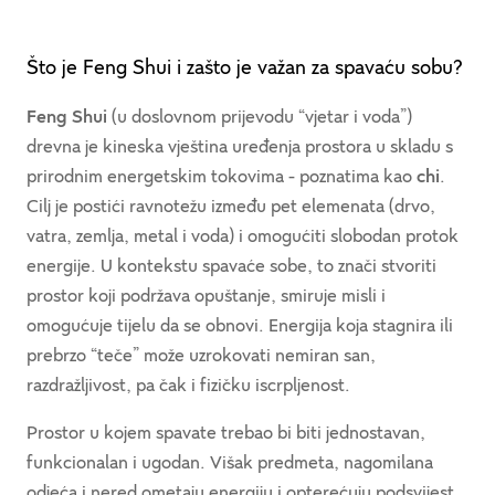
Što je Feng Shui i zašto je važan za spavaću sobu?
Feng Shui
(u doslovnom prijevodu “vjetar i voda”)
drevna je kineska vještina uređenja prostora u skladu s
prirodnim energetskim tokovima - poznatima kao
chi
.
Cilj je postići ravnotežu između pet elemenata (drvo,
vatra, zemlja, metal i voda) i omogućiti slobodan protok
energije. U kontekstu spavaće sobe, to znači stvoriti
prostor koji podržava opuštanje, smiruje misli i
omogućuje tijelu da se obnovi. Energija koja stagnira ili
prebrzo “teče” može uzrokovati nemiran san,
razdražljivost, pa čak i fizičku iscrpljenost.
Prostor u kojem spavate trebao bi biti jednostavan,
funkcionalan i ugodan. Višak predmeta, nagomilana
odjeća i nered ometaju energiju i opterećuju podsvijest.