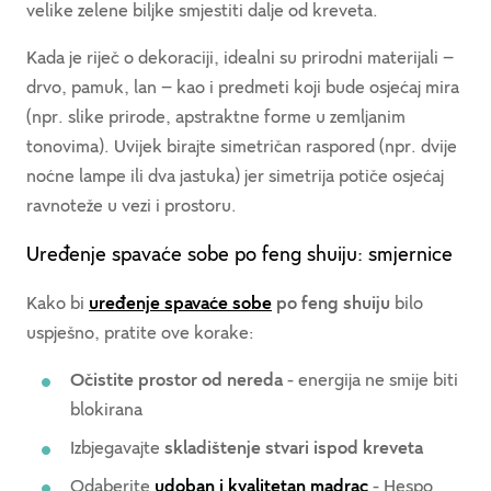
velike zelene biljke smjestiti dalje od kreveta.
Kada je riječ o dekoraciji, idealni su prirodni materijali –
drvo, pamuk, lan – kao i predmeti koji bude osjećaj mira
(npr. slike prirode, apstraktne forme u zemljanim
tonovima). Uvijek birajte simetričan raspored (npr. dvije
noćne lampe ili dva jastuka) jer simetrija potiče osjećaj
ravnoteže u vezi i prostoru.
Uređenje spavaće sobe po feng shuiju: smjernice
Kako bi
uređenje spavaće sobe
po feng shuiju
bilo
uspješno, pratite ove korake:
Očistite prostor od nereda
- energija ne smije biti
blokirana
Izbjegavajte
skladištenje stvari ispod kreveta
Odaberite
udoban i kvalitetan madrac
- Hespo