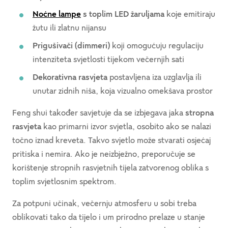
Noćne lampe
s toplim LED žaruljama
koje emitiraju
žutu ili zlatnu nijansu
Prigušivači (dimmeri)
koji omogućuju regulaciju
intenziteta svjetlosti tijekom večernjih sati
Dekorativna rasvjeta
postavljena iza uzglavlja ili
unutar zidnih niša, koja vizualno omekšava prostor
Feng shui također savjetuje da se izbjegava jaka
stropna
rasvjeta
kao primarni izvor svjetla, osobito ako se nalazi
točno iznad kreveta. Takvo svjetlo može stvarati osjećaj
pritiska i nemira. Ako je neizbježno, preporučuje se
korištenje stropnih rasvjetnih tijela zatvorenog oblika s
toplim svjetlosnim spektrom.
Za potpuni učinak, večernju atmosferu u sobi treba
oblikovati tako da tijelo i um prirodno prelaze u stanje