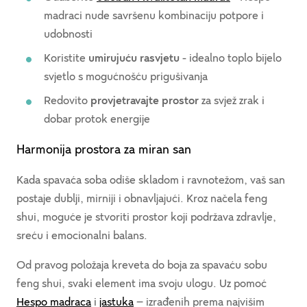
madraci nude savršenu kombinaciju potpore i
udobnosti
Koristite
umirujuću rasvjetu
- idealno toplo bijelo
svjetlo s mogućnošću prigušivanja
Redovito
provjetravajte prostor
za svjež zrak i
dobar protok energije
Harmonija prostora za miran san
Kada spavaća soba odiše skladom i ravnotežom, vaš san
postaje dublji, mirniji i obnavljajući. Kroz načela feng
shui, moguće je stvoriti prostor koji podržava zdravlje,
sreću i emocionalni balans.
Od pravog položaja kreveta do boja za spavaću sobu
feng shui, svaki element ima svoju ulogu. Uz pomoć
Hespo madraca
i
jastuka
– izrađenih prema najvišim