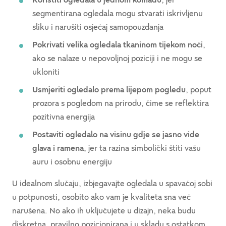
Koristiti ogledala u jednom komadu
, jer
segmentirana ogledala mogu stvarati iskrivljenu
sliku i narušiti osjećaj samopouzdanja
Pokrivati velika ogledala tkaninom tijekom noći
,
ako se nalaze u nepovoljnoj poziciji i ne mogu se
ukloniti
Usmjeriti ogledalo prema lijepom pogledu
, poput
prozora s pogledom na prirodu, čime se reflektira
pozitivna energija
Postaviti ogledalo na visinu gdje se jasno vide
glava i ramena
, jer ta razina simbolički štiti vašu
auru i osobnu energiju
U idealnom slučaju, izbjegavajte ogledala u spavaćoj sobi
u potpunosti, osobito ako vam je kvaliteta sna već
narušena. No ako ih uključujete u dizajn, neka budu
diskretna, pravilno pozicionirana i u skladu s ostatkom