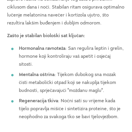
ciklusom dana i noći. Stabilan ritam osigurava optimalno
lučenje melatonina navečer i kortizola ujutro, što
rezultira lakšim buđenjem i dubljim odmorom.
Zašto je stabilan biološki sat ključan:
Hormonalna ravnoteža
: San regulira leptin i grelin,
hormone koji kontroliraju vaš apetit i osjećaj
sitosti.
Mentalna oštrina
: Tijekom dubokog sna mozak
čisti metabolički otpad koji se nakuplja tijekom
budnosti, sprječavajući "moždanu maglu".
Regeneracija tkiva
: Noćni sati su vrijeme kada
tijelo popravlja mišiće i sintetizira proteine, što je
neophodno za svakoga tko se bavi tjelovježbom.