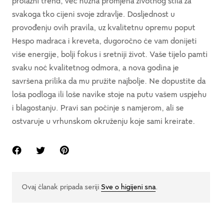
prolazni trend, već nužna promjena životnog stila za
svakoga tko cijeni svoje zdravlje. Dosljednost u
provođenju ovih pravila, uz kvalitetnu opremu poput
Hespo madraca i kreveta, dugoročno će vam donijeti
više energije, bolji fokus i sretniji život. Vaše tijelo pamti
svaku noć kvalitetnog odmora, a nova godina je
savršena prilika da mu pružite najbolje. Ne dopustite da
loša podloga ili loše navike stoje na putu vašem uspjehu
i blagostanju. Pravi san počinje s namjerom, ali se
ostvaruje u vrhunskom okruženju koje sami kreirate.
Ovaj članak pripada seriji
Sve o higijeni sna
.