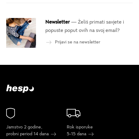
Newsletter
— Želiš primati savjete i
popuste poput ovih na svoj email?
Prijavi se na newsletter
Jamstvo 2 godine,
Rok isporuke
probni period 14 dana
5-15 dana