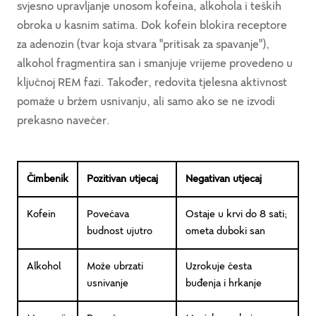
svjesno upravljanje unosom kofeina, alkohola i teških
obroka u kasnim satima. Dok kofein blokira receptore
za adenozin (tvar koja stvara "pritisak za spavanje"),
alkohol fragmentira san i smanjuje vrijeme provedeno u
ključnoj REM fazi. Također, redovita tjelesna aktivnost
pomaže u bržem usnivanju, ali samo ako se ne izvodi
prekasno navečer.
Čimbenik
Pozitivan utjecaj
Negativan utjecaj
Kofein
Povećava
Ostaje u krvi do 8 sati;
budnost ujutro
ometa duboki san
Alkohol
Može ubrzati
Uzrokuje česta
usnivanje
buđenja i hrkanje