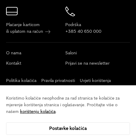
Plaćanje karticom
Podrška
ili uplatom na račun
+385 40 650 000
O nama
Saloni
Kontakt
Prijavi se na newsletter
Politika kolačića
Pravila privatnosti
Uvjeti korištenja
Postavke kolačića
Izjava o pristupačnosti
Održivost
Koristimo kolačiće neophodne za rad stranica te kolačiće za
Opći uvjeti veleprodaja
mjerenje korištenja stranica i oglašavanje. Pročitajte više o
našem
korištenju kolačića
.
Postavke kolačića