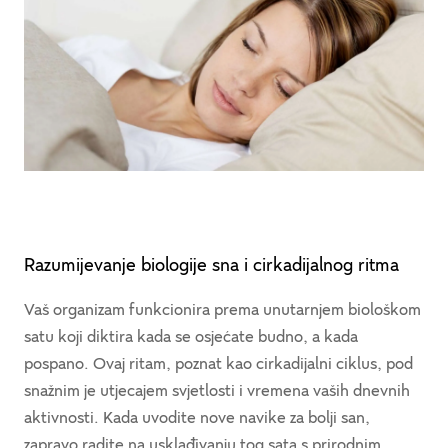
Razumijevanje biologije sna i cirkadijalnog ritma
Vaš organizam funkcionira prema unutarnjem biološkom
satu koji diktira kada se osjećate budno, a kada
pospano. Ovaj ritam, poznat kao cirkadijalni ciklus, pod
snažnim je utjecajem svjetlosti i vremena vaših dnevnih
aktivnosti. Kada uvodite nove navike za bolji san,
zapravo radite na usklađivanju tog sata s prirodnim