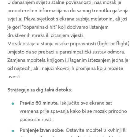
U današnjem svijetu stalne povezanosti, naš mozak je
preopterećen informacijama do samog trenutka gašenja
svjetla. Plava svjetlost s ekrana suzbija melatonin, ali još
je gori "dopaminski hit" koji dobivamo listanjem
društvenih mreža ili čitanjem vijesti.
Mozak ostaje u stanju visoke pripravnosti (fight or flight)
umjesto da se prebaci u parasimpatički sustav odmora.
Zamjena mobitela knjigom ili laganim istezanjem jedna je
od najtežih, ali i najučinkovitijih promjena koju možete
uvesti.
Strategije za digitalni detoks
:
Pravilo 60 minuta
: Isključite sve ekrane sat
vremena prije spavanja kako bi se mozak prirodno
počeo smirivati.
Punjenje izvan sobe
: Ostavite mobitel u kuhinji ili