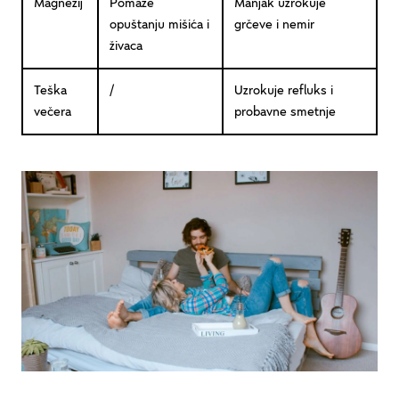
Magnezij
Pomaže
Manjak uzrokuje
opuštanju mišića i
grčeve i nemir
živaca
Teška
/
Uzrokuje refluks i
večera
probavne smetnje