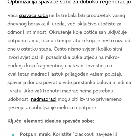
Optimizacija spavaće sobe za duboku regeneraciju
Vaša
spavaća soba
ne bi trebala biti produžetak vašeg
dnevnog boravka ili ureda, već isključivo utočište za
odmor i intimnost. Okruženje koje potiče san uključuje
potpunu tamu, tišinu i temperaturu koja je nešto niža od
one u ostatku stana. Često nismo svjesni koliko sitni
izvori svjetlosti ili pozadinska buka utječu na mikro-
buđenja koja fragmentiraju naš san. Investicija u
kvalitetan madrac i jastuk prilagođen vašem položaju
spavanja donosi povrat u vidu prestanka bolova u leđima
i vratu. Ako vaš trenutni madrac nema potrebnu
udobnost,
nadmadraci
mogu biti izvrsno privremeno
rješenje za poboljšanje mekoće i potpore.
Ključni elementi idealne spavaće sobe:
Potpuni mrak
: Koristite "blackout" zavjese ili