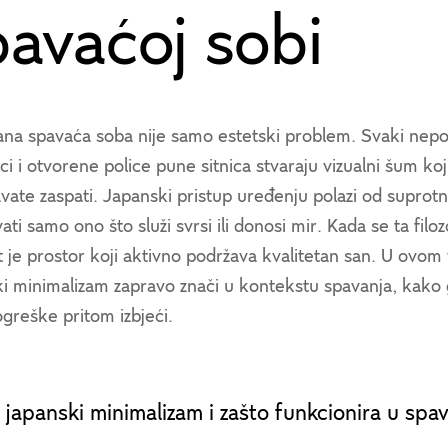
pavaćoj sobi
ana spavaća soba nije samo estetski problem. Svaki nep
ici i otvorene police pune sitnica stvaraju vizualni šum k
ate zaspati. Japanski pristup uređenju polazi od suprotn
ati samo ono što služi svrsi ili donosi mir. Kada se ta filoz
t je prostor koji aktivno podržava kvalitetan san. U ovo
i minimalizam zapravo znači u kontekstu spavanja, kako g
greške pritom izbjeći.
e japanski minimalizam i zašto funkcionira u spa