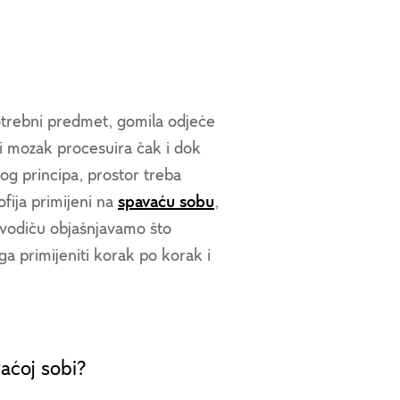
otrebni predmet, gomila odjeće
oji mozak procesuira čak i dok
og principa, prostor treba
ofija primijeni na
spavaću sobu
,
m vodiču objašnjavamo što
a primijeniti korak po korak i
vaćoj sobi?