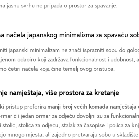
ma jasnu svrhu ne pripada u prostor za spavanje.
na načela japanskog minimalizma za spavaću so
niti japanski minimalizam ne znači isprazniti sobu do go
ljenom odabiru koji zadržava funkcionalnost i udobnost, 
o četiri načela koja čine temelj ovog pristupa.
nje namještaja, više prostora za kretanje
ki pristup preferira
manji broj većih komada namještaja
u
ormarić i jedan ormar za odjeću dovoljni su za funkciona
i stolić, stolica za odjeću, stalak za časopise i polica za
aju mnogo mjesta, ali zajedno pretvaraju sobu u skladišt