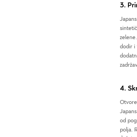
3. Pri
Japansk
sinteti
zelene.
dodir i
dodatn
zadržav
4. Sk
Otvoren
Japansk
od pogl
polja. 