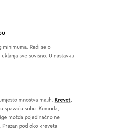
bu
log minimuma. Radi se o
a uklanja sve suvišno. U nastavku
mjesto mnoštva malih.
Krevet
,
lnu spavaću sobu. Komoda,
 knjige možda pojedinačno ne
e. Prazan pod oko kreveta