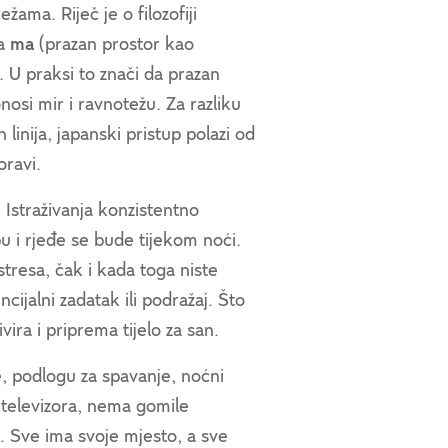
ama. Riječ je o filozofiji
ma
ma
(prazan prostor kao
. U praksi to znači da prazan
nosi mir i ravnotežu. Za razliku
linija, japanski pristup polazi od
oravi.
. Istraživanja konzistentno
 i rjeđe se bude tijekom noći.
tresa, čak i kada toga niste
ijalni zadatak ili podražaj. Što
vira i priprema tijelo za san.
, podlogu za spavanje, noćni
 televizora, nema gomile
. Sve ima svoje mjesto, a sve