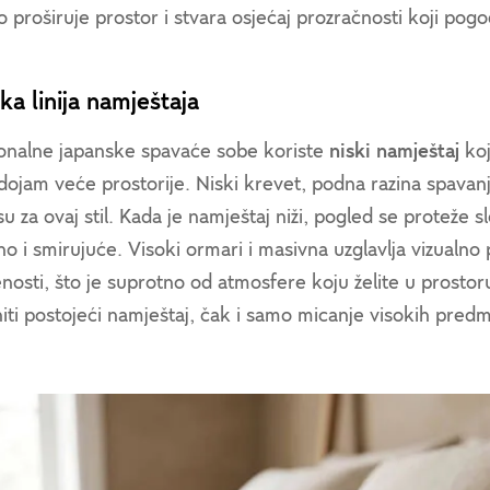
o proširuje prostor i stvara osjećaj prozračnosti koji pog
ka linija namještaja
ionalne japanske spavaće sobe koriste
niski namještaj
koj
dojam veće prostorije. Niski krevet, podna razina spavanja
 su za ovaj stil. Kada je namještaj niži, pogled se proteže s
o i smirujuće. Visoki ormari i masivna uzglavlja vizualno p
nosti, što je suprotno od atmosfere koju želite u prosto
iti postojeći namještaj, čak i samo micanje visokih predm