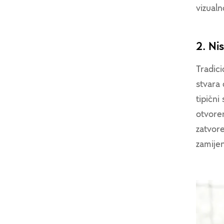
vizualn
2. Nis
Tradic
stvara 
tipični
otvoren
zatvore
zamijen