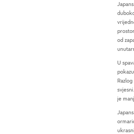
Japansk
duboko
vrijedn
prostor
od zapa
unutar
U spava
pokazu
Razlog
svjesni
je manj
Japans
ormarić
ukrasni