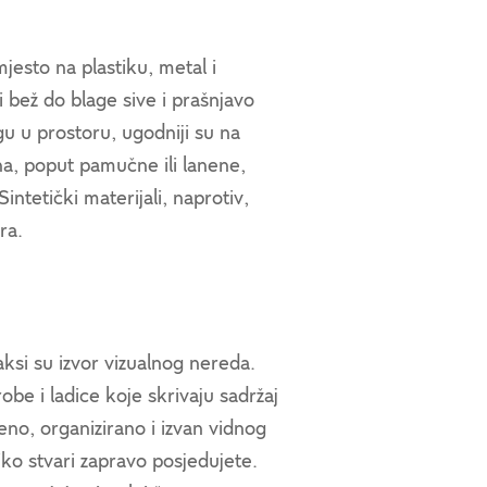
jesto na plastiku, metal i
i bež do blage sive i prašnjavo
agu u prostoru, ugodniji su na
ana, poput pamučne ili lanene,
intetički materijali, naprotiv,
ra.
aksi su izvor vizualnog nereda.
be i ladice koje skrivaju sadržaj
eno, organizirano i izvan vidnog
liko stvari zapravo posjedujete.