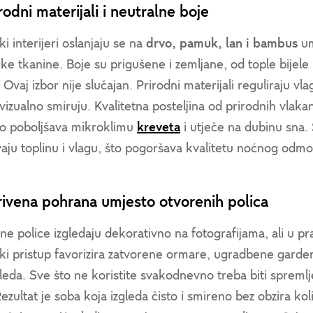
rodni materijali i neutralne boje
i interijeri oslanjaju se na
drvo, pamuk, lan i bambus
um
čke tkanine. Boje su prigušene i zemljane, od tople bijele 
 Ovaj izbor nije slučajan. Prirodni materijali reguliraju vl
 vizualno smiruju. Kvalitetna posteljina od prirodnih vlak
o poboljšava mikroklimu
kreveta
i utječe na dubinu sna. S
aju toplinu i vlagu, što pogoršava kvalitetu noćnog odmo
rivena pohrana umjesto otvorenih polica
e police izgledaju dekorativno na fotografijama, ali u pr
i pristup favorizira zatvorene ormare, ugradbene gardero
eda. Sve što ne koristite svakodnevno treba biti spremlj
Rezultat je soba koja izgleda čisto i smireno bez obzira ko