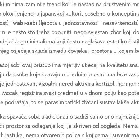
i minimalizam nije trend koji je nastao na društvenim mrež
 ukorijenjenoj u japanskoj kulturi, posebno u koncepti
ost) i
wabi-sabi
(ljepota u jednostavnosti i nesavršenosti)
 nije nešto što treba popuniti, nego svjestan izbor koji do
dnjačkog minimalizma koji često naglašava estetiku čistih 
njeg osjećaja sklada između čovjeka i prostora u kojem b
ćoj sobi ovaj pristup ima mjerljiv utjecaj na kvalitetu sna
ju da osobe koje spavaju u urednim prostorima brže zaspu
 je jednostavan,
vizualni nered aktivira kortizol
, hormon s
. Mozak registrira svaki predmet u vidnom polju kao potenc
e podražaja, to se parasimpatički živčani sustav lakše akti
ka spavaća soba tradicionalno sadrži samo ono najnužnije
 i prostor za odlaganje koji je skriven od pogleda. Nema
h jastuka, nema otvorenih polica s knjigama i suvenirima