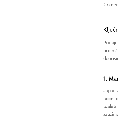
što ne
Ključ
Primije
promiš
donosim
1. Ma
Japans
noćni 
toaletn
zauzim