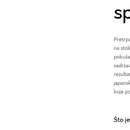
s
Pretrp
na stol
pokušav
sadržav
rezulta
japansk
koje po
Što j