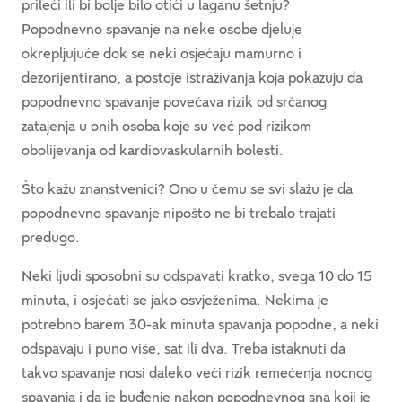
prileći ili bi bolje bilo otići u laganu šetnju?
Popodnevno spavanje na neke osobe djeluje
okrepljujuće dok se neki osjećaju mamurno i
dezorijentirano, a postoje istraživanja koja pokazuju da
popodnevno spavanje povećava rizik od srčanog
zatajenja u onih osoba koje su već pod rizikom
obolijevanja od kardiovaskularnih bolesti.
Što kažu znanstvenici? Ono u čemu se svi slažu je da
popodnevno spavanje nipošto ne bi trebalo trajati
predugo.
Neki ljudi sposobni su odspavati kratko, svega 10 do 15
minuta, i osjećati se jako osvježenima. Nekima je
potrebno barem 30-ak minuta spavanja popodne, a neki
odspavaju i puno više, sat ili dva. Treba istaknuti da
takvo spavanje nosi daleko veći rizik remećenja noćnog
spavanja i da je buđenje nakon popodnevnog sna koji je