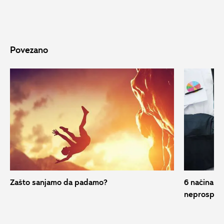
Povezano
Zašto sanjamo da padamo?
6 načina ka
neprospava