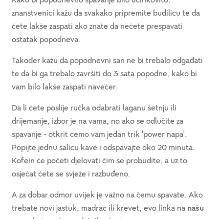
znanstvenici kažu da svakako pripremite budilicu te da
ćete lakše zaspati ako znate da nećete prespavati
ostatak popodneva.
Također kažu da popodnevni san ne bi trebalo odgađati
te da bi ga trebalo završiti do 3 sata popodne, kako bi
vam bilo lakše zaspati navečer.
Da li ćete poslije ručka odabrati laganu šetnju ili
drijemanje, izbor je na vama, no ako se odlučite za
spavanje - otkrit ćemo vam jedan trik 'power napa'.
Popijte jednu šalicu kave i odspavajte oko 20 minuta.
Kofein će početi djelovati čim se probudite, a uz to
osjećat ćete se svježe i razbuđeno.
A za dobar odmor uvijek je važno na čemu spavate. Ako
trebate novi jastuk, madrac ili krevet, evo linka na
našu