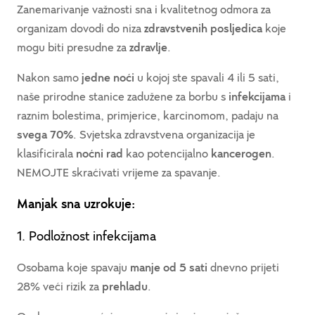
Zanemarivanje važnosti sna i kvalitetnog odmora za
organizam dovodi do niza
zdravstvenih posljedica
koje
mogu biti presudne za
zdravlje
.
Nakon samo
jedne noći
u kojoj ste spavali 4 ili 5 sati,
naše prirodne stanice zadužene za borbu s
infekcijama
i
raznim bolestima, primjerice, karcinomom, padaju na
svega 70%
. Svjetska zdravstvena organizacija je
klasificirala
noćni rad
kao potencijalno
kancerogen
.
NEMOJTE skraćivati vrijeme za spavanje.
Manjak sna uzrokuje:
1. Podložnost infekcijama
Osobama koje spavaju
manje od 5 sati
dnevno prijeti
28% veći rizik za
prehladu
.