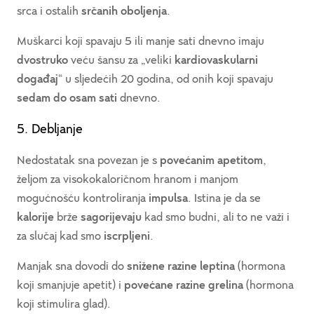
srca i ostalih
srčanih oboljenja
.
Muškarci koji spavaju 5 ili manje sati dnevno imaju
dvostruko
veću šansu za „veliki
kardiovaskularni
događaj
“ u sljedećih 20 godina, od onih koji spavaju
sedam do osam sati
dnevno.
5. Debljanje
Nedostatak sna povezan je s
povećanim apetitom
,
željom za visokokaloričnom hranom i manjom
mogućnošću kontroliranja
impulsa
. Istina je da se
kalorije
brže
sagorijevaju
kad smo budni, ali to ne važi i
za slučaj kad smo
iscrpljeni
.
Manjak sna dovodi do
snižene razine leptina
(hormona
koji smanjuje apetit) i
povećane razine grelina
(hormona
koji stimulira glad).