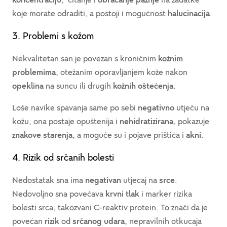
koje morate odraditi, a postoji i mogućnost
halucinacija
.
3. Problemi s kožom
Nekvalitetan san je povezan s kroničnim
kožnim
problemima
, otežanim oporavljanjem kože nakon
opeklina
na suncu ili drugih
kožnih oštećenja
.
Loše navike spavanja same po sebi
negativno
utječu na
kožu, ona postaje opuštenija i
nehidratizirana
, pokazuje
znakove starenja
, a moguće su i pojave prištića i
akni
.
4. Rizik od srčanih bolesti
Nedostatak sna ima
negativan
utjecaj na
srce
.
Nedovoljno sna povećava
krvni tlak
i marker rizika
bolesti srca, takozvani C-reaktiv protein. To znači da je
povećan
rizik
od
srčanog udara
, nepravilnih otkucaja