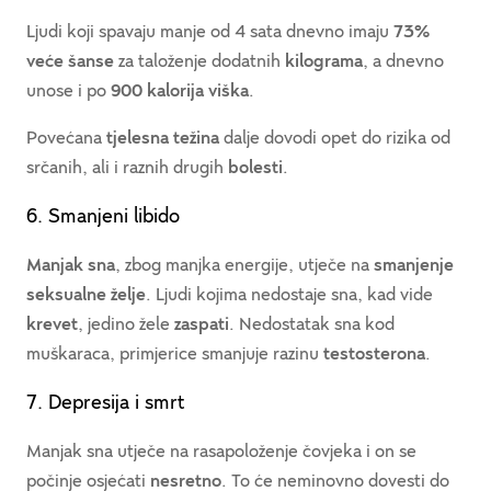
Ljudi koji spavaju manje od 4 sata dnevno imaju
73%
veće šanse
za taloženje dodatnih
kilograma
, a dnevno
unose i po
900 kalorija viška
.
Povećana
tjelesna težina
dalje dovodi opet do rizika od
srčanih, ali i raznih drugih
bolesti
.
6. Smanjeni libido
Manjak sna
, zbog manjka energije, utječe na
smanjenje
seksualne želje
. Ljudi kojima nedostaje sna, kad vide
krevet
, jedino žele
zaspati
. Nedostatak sna kod
muškaraca, primjerice smanjuje razinu
testosterona
.
7. Depresija i smrt
Manjak sna utječe na rasapoloženje čovjeka i on se
počinje osjećati
nesretno
. To će neminovno dovesti do