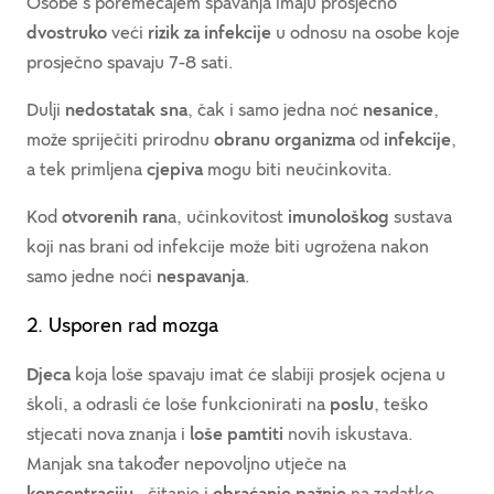
Osobe s poremećajem spavanja imaju prosječno
dvostruko
veći
rizik za infekcije
u odnosu na osobe koje
prosječno spavaju 7-8 sati.
Dulji
nedostatak sna
, čak i samo jedna noć
nesanice
,
može spriječiti prirodnu
obranu organizma
od
infekcije
,
a tek primljena
cjepiva
mogu biti neučinkovita.
Kod
otvorenih ran
a, učinkovitost
imunološkog
sustava
koji nas brani od infekcije može biti ugrožena nakon
samo jedne noći
nespavanja
.
2. Usporen rad mozga
Djeca
koja loše spavaju imat će slabiji prosjek ocjena u
školi, a odrasli će loše funkcionirati na
poslu
, teško
stjecati nova znanja i
loše pamtiti
novih iskustava.
Manjak sna također nepovoljno utječe na
koncentraciju
, čitanje i
obraćanje pažnje
na zadatke