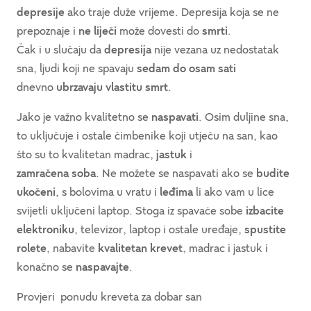
depresije
ako traje duže vrijeme. Depresija koja se ne
prepoznaje i
ne liječi
može dovesti do
smrti
.
Čak i u slučaju da
depresija
nije vezana uz nedostatak
sna, ljudi koji ne spavaju
sedam do osam sati
dnevno
ubrzavaju
vlastitu smrt
.
Jako je važno kvalitetno se
naspavati
. Osim duljine sna,
to uključuje i ostale čimbenike koji utječu na san, kao
što su to kvalitetan madrac,
jastuk
i
zamračena
soba
. Ne možete se naspavati ako se
budite
ukočeni
, s bolovima u vratu i
leđima
li ako vam u lice
svijetli uključeni laptop. Stoga iz spavaće sobe
izbacite
elektroniku
, televizor, laptop i ostale uređaje,
spustite
rolete
, nabavite
kvalitetan
krevet
, madrac i jastuk i
konačno se
naspavajte
.
Provjeri ponudu kreveta za dobar san