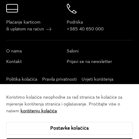
Plaćanje karticom
Podrška
ili uplatom na račun
+385 40 650 000
O nama
Saloni
Kontakt
Prijavi se na newsletter
Politika kolačića
Pravila privatnosti
Uvjeti korištenja
Postavke kolačića
Izjava o pristupačnosti
Održivost
Koristimo kolačiće neophodne za rad stranica te kolačiće za
Opći uvjeti veleprodaja
mjerenje korištenja stranica i oglašavanje. Pročitajte više o
našem
korištenju kolačića
.
Postavke kolačića