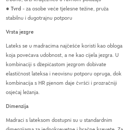
●
Tvrd
- za osobe veće tjelesne težine, pruža
stabilnu i dugotrajnu potporu
Vrsta jezgre
Lateks se u madracima najčešće koristi kao obloga
koja povećava udobnost, a ne kao cijela jezgra. U
kombinaciji s džepićastom jezgrom dobivate
elastičnost lateksa i neovisnu potporu opruga, dok
kombinacija s HR pjenom daje čvršći i prozračniji
osjećaj ležanja.
Dimenzija
Madraci s lateksom dostupni su u standardnim
dimenzijama za jednokrevetne i bračne krevete. Za