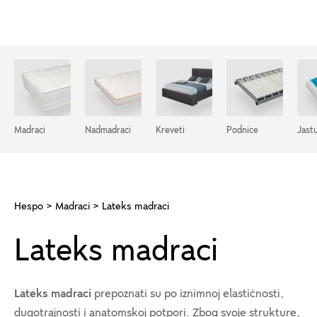
Madraci
Nadmadraci
Kreveti
Podnice
Jastu
Hespo
>
Madraci
> Lateks madraci
Lateks madraci
Lateks madraci
prepoznati su po iznimnoj elastičnosti,
dugotrajnosti i anatomskoj potpori. Zbog svoje strukture,