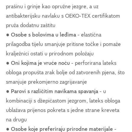
prašinu i grinje kao opružne jezgre, a uz
antibakterijsku navlaku s OEKO-TEX certifikatom
pruža dodatnu zaštitu
●
Osobe s bolovima u leđima
- elastična
prilagodba tijelu smanjuje pritisne točke i pomaže
kralježnici ostati u prirodnom položaju
●
Oni kojima je vruće noću
- perforirana lateks
obloga propušta zrak bolje od zatvorenih pjena, što
smanjuje prekomjerno zagrijavanje
●
Parovi s različitim navikama spavanja
- u
kombinaciji s džepićastom jezgrom, lateks obloga
ublažava prijenos pokreta s jedne strane kreveta
na drugu
●
Osobe koje preferiraju prirodne materijale
-