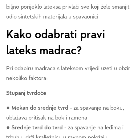
biljno porijeklo lateksa privlači sve koji žele smanjiti
udio sintetskih materijala u spavaonici
Kako odabrati pravi
lateks madrac?
Pri odabiru madraca s lateksom vrijedi uzeti u obzir
nekoliko faktora:
Stupanj tvrdoće
●
Mekan do srednje tvrd
- za spavanje na boku,
ublažava pritisak na bok i ramena
●
Srednje tvrd do tvrd
- za spavanje na leđima i
trbuhu, drži kralježnicu u ravnom položaju