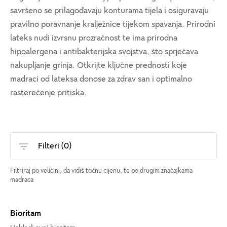
savršeno se prilagođavaju konturama tijela i osiguravaju
pravilno poravnanje kralježnice tijekom spavanja. Prirodni
lateks nudi izvrsnu prozračnost te ima prirodna
hipoalergena i antibakterijska svojstva, što sprječava
nakupljanje grinja. Otkrijte ključne prednosti koje
madraci od lateksa donose za zdrav san i optimalno
rasterećenje pritiska.
Filteri (
0
)
Filtriraj po veličini, da vidiš točnu cijenu, te po drugim značajkama
madraca
Bioritam