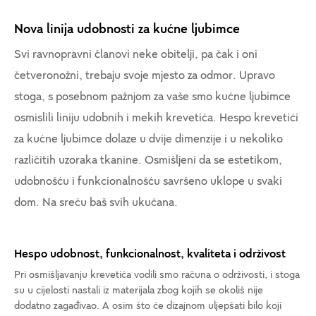
Nova linija udobnosti za kućne ljubimce
Svi ravnopravni članovi neke obitelji, pa čak i oni
četveronožni, trebaju svoje mjesto za odmor. Upravo
stoga, s posebnom pažnjom za vaše smo kućne ljubimce
osmislili liniju udobnih i mekih krevetića. Hespo krevetići
za kućne ljubimce dolaze u dvije dimenzije i u nekoliko
različitih uzoraka tkanine. Osmišljeni da se estetikom,
udobnošću i funkcionalnošću savršeno uklope u svaki
dom. Na sreću baš svih ukućana.
Hespo udobnost, funkcionalnost, kvaliteta i održivost
Pri osmišljavanju krevetića vodili smo računa o održivosti, i stoga
su u cijelosti nastali iz materijala zbog kojih se okoliš nije
dodatno zagađivao. A osim što će dizajnom uljepšati bilo koji