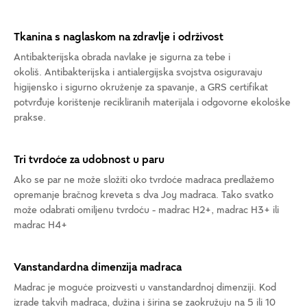
Tkanina s naglaskom na zdravlje i održivost
Antibakterijska obrada navlake je sigurna za tebe i
okoliš. Antibakterijska i antialergijska svojstva osiguravaju
higijensko i sigurno okruženje za spavanje, a GRS certifikat
potvrđuje korištenje recikliranih materijala i odgovorne ekološke
prakse.
Tri tvrdoće za udobnost u paru
Ako se par ne može složiti oko tvrdoće madraca predlažemo
opremanje bračnog kreveta s dva Joy madraca. Tako svatko
može odabrati omiljenu tvrdoću - madrac H2+, madrac H3+ ili
madrac H4+
Vanstandardna dimenzija madraca
Madrac je moguće proizvesti u vanstandardnoj dimenziji. Kod
izrade takvih madraca, dužina i širina se zaokružuju na 5 ili 10