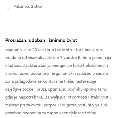
Prikaži još 2 slike
Prozračan, udoban i iznimno čvrst
Madrac visine 20 cm i vrlo tvrde strukture ima jezgru
izrađenu od visokokvalitetne 7-zonske Endura pjene, čija
eliptična struktura ćelija omogućuje bolju fleksibilnost i
visoku razinu udobnosti. Ergonomski raspored u sedam
zona prilagođava se konturama tijela, rasterećuje
osjetljive točke i pruža optimalnu podršku upravo tamo
gdje je najpotrebnija. Zahvaljujući otpornosti i stabilnosti,
madrac pruža čvrstu potporu i dugotrajnost, što ga čini
posebno pogodnim za osobe veće tjelesne težine.