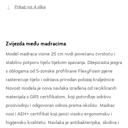
Prikaži još 4 slike
Zvijezda među madracima
Model madraca visine 25 cm nudi povećanu čvrstoću i
stabilnu potporu tijelu tijekom spavanja. Džepićasta jezgra
s oblogama od 5-zonske profilirane FlexyFoam pjene
rasterećuje tijelo i održava prirodan položaj kralježnice.
Novost modela je nova navlaka izrađena od recikliranih
materijala s GRS certifikatom, koji potvrđuje održivu
proizvodnju i odgovoran odnos prema okolišu. Madrac
nosi i AEH+ certifikat koji jamči visoku ergonomsku i
higijensku kvalitetu. Navlaka je antibakterijska, skidiva i