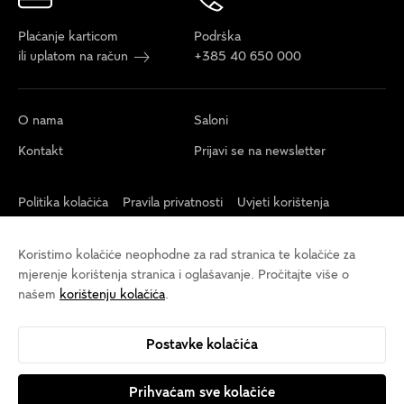
Plaćanje karticom
Podrška
ili uplatom na račun
+385 40 650 000
O nama
Saloni
Kontakt
Prijavi se na newsletter
Politika kolačića
Pravila privatnosti
Uvjeti korištenja
Postavke kolačića
Izjava o pristupačnosti
Održivost
Koristimo kolačiće neophodne za rad stranica te kolačiće za
Opći uvjeti veleprodaja
mjerenje korištenja stranica i oglašavanje. Pročitajte više o
našem
korištenju kolačića
.
Postavke kolačića
Prihvaćam sve kolačiće