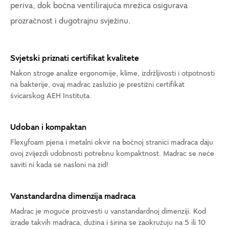
periva, dok bočna ventilirajuća mrežica osigurava
prozračnost i dugotrajnu svježinu.
Svjetski priznati certifikat kvalitete
Nakon stroge analize ergonomije, klime, izdržljivosti i otpotnosti
na bakterije, ovaj madrac zaslužio je prestižni certifikat
švicarskog AEH Instituta.
Udoban i kompaktan
Flexyfoam pjena i metalni okvir na bočnoj stranici madraca daju
ovoj zvijezdi udobnosti potrebnu kompaktnost. Madrac se neće
saviti ni kada se nasloni na zid!
Vanstandardna dimenzija madraca
Madrac je moguće proizvesti u vanstandardnoj dimenziji. Kod
izrade takvih madraca, dužina i širina se zaokružuju na 5 ili 10