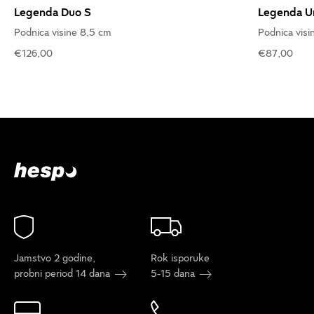
Legenda Duo S
Legenda U
Podnica visine 8,5 cm
Podnica visi
€126,00
€87,00
Jamstvo 2 godine,
Rok isporuke
probni period 14 dana
5-15 dana