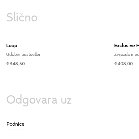
Slično
Loop
Exclusive 
Udobni bestseller
Zvijezda me
€348,30
€408,00
Odgovara uz
Podnice