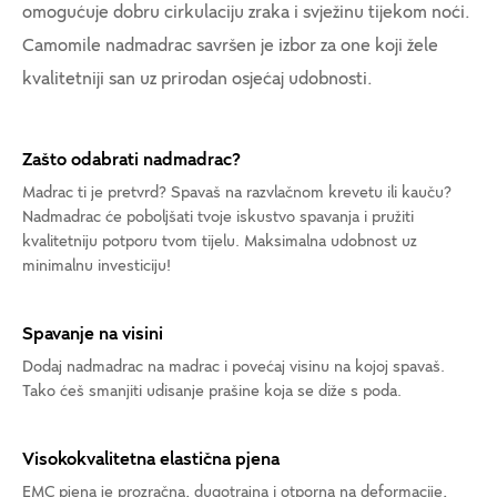
omogućuje dobru cirkulaciju zraka i svježinu tijekom noći.
Camomile nadmadrac savršen je izbor za one koji žele
kvalitetniji san uz prirodan osjećaj udobnosti.
Zašto odabrati nadmadrac?
Madrac ti je pretvrd? Spavaš na razvlačnom krevetu ili kauču?
Nadmadrac će poboljšati tvoje iskustvo spavanja i pružiti
kvalitetniju potporu tvom tijelu. Maksimalna udobnost uz
minimalnu investiciju!
Spavanje na visini
Dodaj nadmadrac na madrac i povećaj visinu na kojoj spavaš.
Tako ćeš smanjiti udisanje prašine koja se diže s poda.
Visokokvalitetna elastična pjena
EMC pjena je prozračna, dugotrajna i otporna na deformacije,