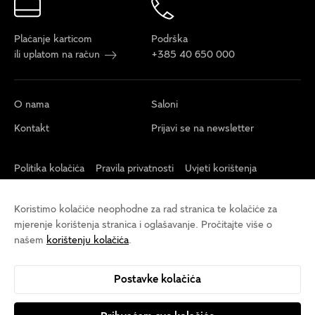
Plaćanje karticom
Podrška
ili uplatom na račun
+385 40 650 000
O nama
Saloni
Kontakt
Prijavi se na newsletter
Politika kolačića
Pravila privatnosti
Uvjeti korištenja
Postavke kolačića
Izjava o pristupačnosti
Održivost
Koristimo kolačiće neophodne za rad stranica te kolačiće za
Opći uvjeti veleprodaja
mjerenje korištenja stranica i oglašavanje. Pročitajte više o
našem
korištenju kolačića
.
Postavke kolačića