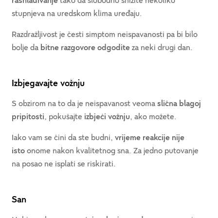
rashlađivanje
tako da slobodno snizite nekoliko
stupnjeva na uredskom klima uređaju.
Razdražljivost je česti simptom neispavanosti pa bi bilo
bolje da
bitne razgovore odgodite
za neki drugi dan.
Izbjegavajte vožnju
S obzirom na to da je neispavanost veoma
slična blagoj
pripitosti
, pokušajte
izbjeći vožnju
, ako možete.
Iako vam se čini da ste budni,
vrijeme reakcije nije
isto
onome nakon kvalitetnog sna. Za jedno putovanje
na posao ne isplati se riskirati.
San