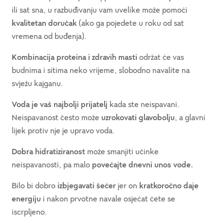
ili sat sna, u razbuđivanju vam uvelike može pomoći
kvalitetan doručak
(ako ga pojedete u roku od sat
vremena od buđenja).
Kombinacija proteina i zdravih masti
održat će vas
budnima i sitima neko vrijeme, slobodno navalite na
svježu kajganu.
Voda je vaš najbolji prijatelj
kada ste neispavani.
Neispavanost često može
uzrokovati glavobolju
, a glavni
lijek protiv nje je upravo voda.
Dobra hidratiziranost
može smanjiti učinke
neispavanosti, pa malo
povećajte dnevni unos vode.
Bilo bi dobro
izbjegavati šećer
jer on
kratkoročno daje
energiju
i nakon prvotne navale osjećat ćete se
iscrpljeno.