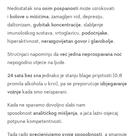
Nedostatak sna
osim pospanosti
može uzrokovati
i
bolove u mišićima
, zamagljen vid, depresiju,
daltonizam,
gubitak koncentracije
, slabljenje
imunološkog sustava, vrtoglavicu,
podočnjake
,
hiperaktivnost,
nerazgovijetan govor i glavobolje.
Stručnjaci napominju da
već jedna neprospavana noć
nepogodno utječe na ljude.
24 sata bez sna
jednako je stanju blage pripitosti (0,8
promila alkohola u krvi), pa se preporučuje
izbjegavanje
vožnje
kada smo neispavani.
Kada ne spavamo dovoljno slabi nam
sposobnost
analitičkog mišljenja
, a jača lažni osjećaj
potpune kompetentnosti.
Tada rado
precjenjujemo svoje sposobnosti
, a smanjuje