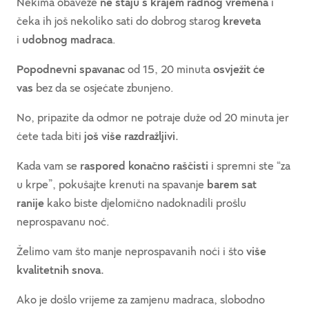
Nekima obaveze
ne staju s krajem radnog vremena
i
čeka ih još nekoliko sati do dobrog starog
kreveta
i
udobnog madraca
.
Popodnevni spavanac
od 15, 20 minuta
osvježit će
vas
bez da se osjećate zbunjeno.
No, pripazite da odmor ne potraje duže od 20 minuta jer
ćete tada biti
još više razdražljivi.
Kada vam se
raspored konačno raščisti
i spremni ste “za
u krpe”, pokušajte krenuti na spavanje
barem sat
ranije
kako biste djelomično nadoknadili prošlu
neprospavanu noć.
Želimo vam što manje neprospavanih noći i što
više
kvalitetnih snova.
Ako je došlo vrijeme za zamjenu madraca, slobodno