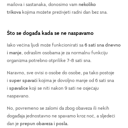
mailova i sastanaka, donosimo vam
nekoliko
trikova
kojima možete preživjeti radni dan bez sna.
Što se događa kada se ne naspavamo
Iako većina ljudi može funkcionirati sa
6 sati sna dnevno
i manje
, odraslim osobama je za normalnu funkciju
organizma potrebno otprilike 7-8 sati sna.
Naravno, sve ovisi o osobe do osobe, pa tako postoje
i
super spavači
kojima je dovoljno manje od 6 sati sna
i
spavalice
koji se niti nakon 9 sati ne osjećaju
naspavano.
No, povremeno se zalomi da zbog obaveza ili nekih
događaja jednostavno ne spavamo kroz noć, a sljedeći
dan je
prepun obaveza i posla.