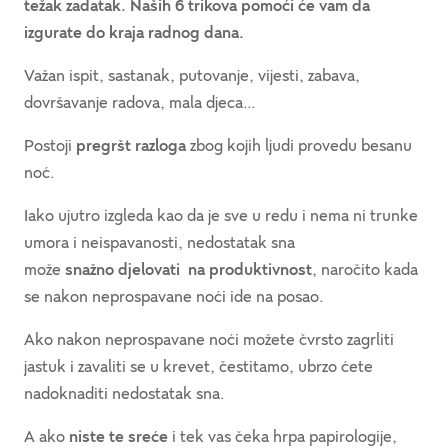
težak zadatak. Naših 6 trikova pomoći će vam da
izgurate do kraja radnog dana.
Važan ispit, sastanak, putovanje, vijesti, zabava,
dovršavanje radova, mala djeca…
Postoji
pregršt razloga
zbog kojih ljudi provedu besanu
noć.
Iako ujutro izgleda kao da je sve u redu i nema ni trunke
umora i neispavanosti, nedostatak sna
može
snažno djelovati na produktivnost
, naročito kada
se nakon neprospavane noći ide na posao.
Ako nakon neprospavane noći možete čvrsto zagrliti
jastuk i zavaliti se u krevet, čestitamo, ubrzo ćete
nadoknaditi nedostatak sna.
A ako
niste te sreće
i tek vas čeka hrpa papirologije,