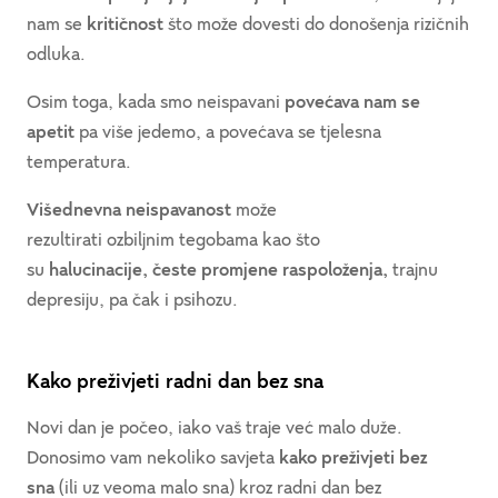
nam se
kritičnost
što može dovesti do donošenja rizičnih
odluka.
Osim toga, kada smo neispavani
povećava nam se
apetit
pa više jedemo, a povećava se tjelesna
temperatura.
Višednevna neispavanost
može
rezultirati ozbiljnim tegobama kao što
su
halucinacije, česte promjene raspoloženja,
trajnu
depresiju, pa čak i psihozu.
Kako preživjeti radni dan bez sna
Novi dan je počeo, iako vaš traje već malo duže.
Donosimo vam nekoliko savjeta
kako preživjeti bez
sna
(ili uz veoma malo sna) kroz radni dan bez