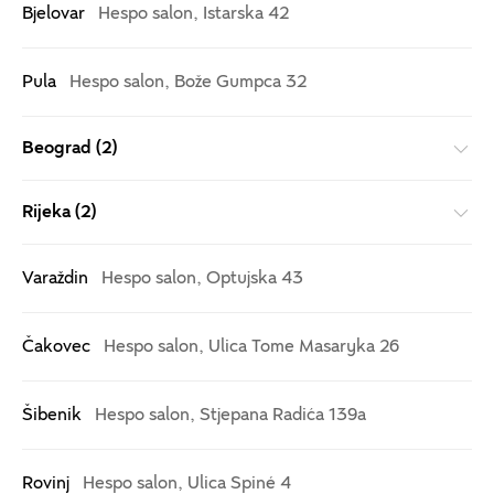
Bjelovar
Hespo salon, Istarska 42
Rose New inSole Matratzenauflagen jetzt 50 %
reduziert!
Pula
Hespo salon, Bože Gumpca 32
Für einen weicheren, gesünderen und erholsameren
Schlaf.
Beograd (2)
Rijeka (2)
Varaždin
Hespo salon, Optujska 43
Matratzenauflagen
Čakovec
Hespo salon, Ulica Tome Masaryka 26
Šibenik
Hespo salon, Stjepana Radića 139a
Rovinj
Hespo salon, Ulica Spiné 4