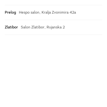
Najprodavanije
Prelog
Hespo salon, Kralja Zvonimira 42a
Matratzen
Matratzenauflagen
Lattenrost
Zlatibor
Salon Zlatibor, Rujanska 2
Betten
Kissen
Zagreb (8)
Split (4)
Green Way+
Euphoria
Osijek (3)
€524,00
€765,00