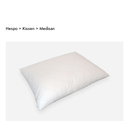
Hespo
>
Kissen
> Medisan