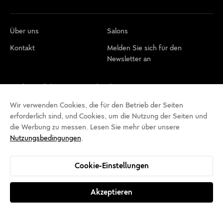
Über uns
Salons
Kontakt
Melden Sie sich für den
Newsletter an
Cookie-Richtlinie
Datenschutzbestimmungen
Nutzungsbedingungen
Cookie-Einstellungen
Wir verwenden Cookies, die für den Betrieb der Seiten
erforderlich sind, und Cookies, um die Nutzung der Seiten und
Erklärung zur Barrierefreiheit
die Werbung zu messen. Lesen Sie mehr über unsere
Nutzungsbedingungen
.
Cookie-Einstellungen
Akzeptieren