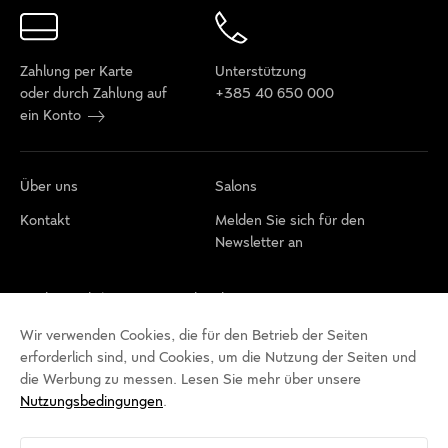
Zahlung per Karte
Unterstützung
oder durch Zahlung auf
+385 40 650 000
ein Konto
Über uns
Salons
Kontakt
Melden Sie sich für den
Newsletter an
Cookie-Richtlinie
Datenschutzbestimmungen
Nutzungsbedingungen
Cookie-Einstellungen
Wir verwenden Cookies, die für den Betrieb der Seiten
erforderlich sind, und Cookies, um die Nutzung der Seiten und
Erklärung zur Barrierefreiheit
die Werbung zu messen. Lesen Sie mehr über unsere
Nutzungsbedingungen
.