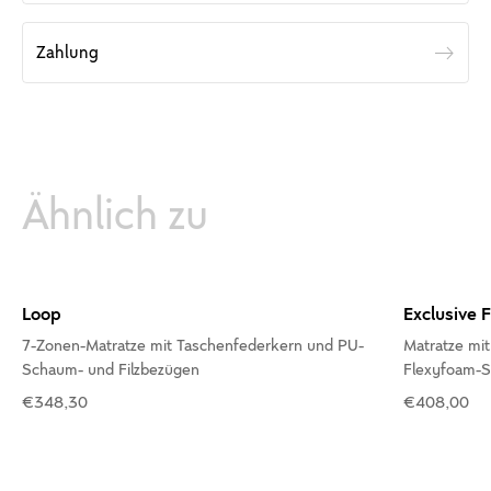
Zahlung
Ähnlich zu
Loop
Exclusive 
7-Zonen-Matratze mit Taschenfederkern und PU-
Matratze mi
Schaum- und Filzbezügen
Flexyfoam-S
€348,30
€408,00