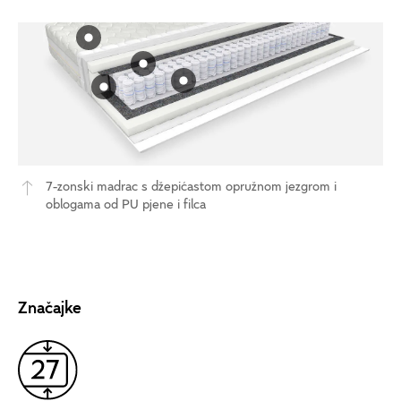
7-zonski madrac s džepićastom opružnom jezgrom i
oblogama od PU pjene i filca
Značajke