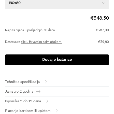
190x80
€348,30
Najniža cijena u posljednjih 30 dana:
€387,00
Dostava za
cijelu Hrvatsku osim otoka
€39,90
Dodaj u košaricu
Tehnička specifikacija
Jamstvo 2 godina
Isporuka 5 do 15 dana
Plaćanje karticom ili uplatom