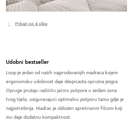
Prikaži još 4 slike
Udobni bestseller
Loop je jedan od naših najprodavanijih madraca kojem
ergonomsku udobnost daje džepićasta opružna jezgra.
Opruge pružaju različitu jačinu potpore u sedam zona
tvog tijela, osiguravajući optimalnu potporu tamo gdje je
najpotrebnija. Madrac je obložen apretiranim filcom koji
mu daje dodatnu kompaktnost.