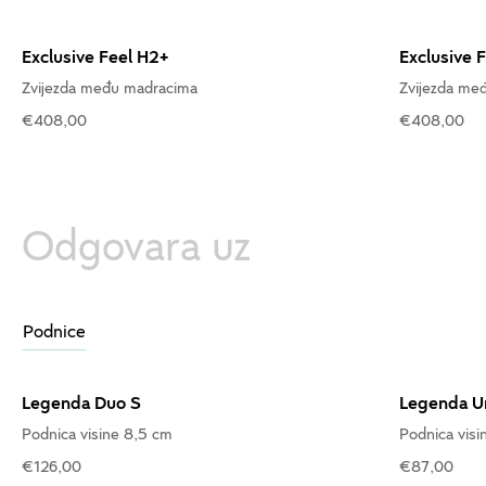
Exclusive Feel H2+
Exclusive 
Zvijezda među madracima
Zvijezda me
€408,00
€408,00
Odgovara uz
Podnice
Legenda Duo S
Legenda U
Podnica visine 8,5 cm
Podnica visi
€126,00
€87,00